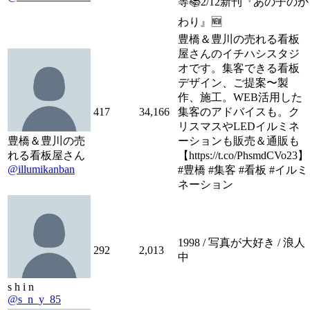
等📚2/12新刊『あの子のか
わり』🆕
豊橋＆豊川の売れる看板
屋さんのイチハシスタジ
オです。集客できる看板
デザイン、ご提案〜製
作、施工。WEB活用した
417
34,166
集客のアドバイスも。ク
リスマスやLEDイルミネ
豊橋＆豊川の売
ーションも販売＆通販も
れる看板屋さん
【https://t.co/PhsmdCVo23】
@illumikanban
#豊橋 #集客 #看板 #イルミ
ネーション
1998 / 写真が大好き / 浪人
292
2,013
中
s h i n
@s_n_y_85