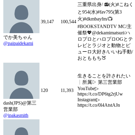
三重県出身/ 📻(火)#こねく
と954(水)#fav795(第3
火)#dkmbayfm/📺
39,147
100,544
#BOOKSTANDTV MC/主
催祭💖@dekamimatsuri/ハ
でか美ちゃん
ロプロとハロプロOGとテ
@paipaidekami
レビとラジオと動物とピ
ューロ大好き/いいね手動/
おとももち🍑
生きることを許されたい
┊所属▷ 第三営業部
YouTube▷
120
11,393
https://t.co/DP6tg2rjUw
Instagram▷
dash(JPS)@第三
https://t.co/0l4AtstAJn
営業部
@jpakasmith