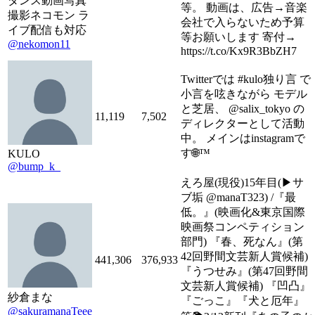
ダンス動画写真
等。 動画は、広告→音楽
撮影ネコモン ラ
会社で入らないため予算
イブ配信も対応
等お願いします 寄付→
@nekomon11
https://t.co/Kx9R3BbZH7
Twitterでは #kulo独り言 で
小言を呟きながら モデル
と芝居、 @salix_tokyo の
11,119
7,502
ディレクターとして活動
中。 メインはinstagramで
す🌐™️
KULO
@bump_k_
えろ屋(現役)15年目(▶︎サ
ブ垢 @manaT323) /『最
低。』(映画化&東京国際
映画祭コンペティション
部門) 『春、死なん』(第
42回野間文芸新人賞候補)
441,306
376,933
『うつせみ』(第47回野間
文芸新人賞候補) 『凹凸』
紗倉まな
『ごっこ』『犬と厄年』
@sakuramanaTeee