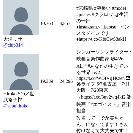
#宮崎県 #腕長い #model
#pilates #クラロワ は生活
の一部
10,763
4,857
♦︎instagram▷“lisaotsu” イン
スタメインです
大津リサ
♦︎https://t.co/KbiCwS3akH
@chip314
シンガーソングライター /
映画音楽作曲家 💿4/26
AL「#あなたの生きてい
る世界 1&2」→
https://t.co/WDfVq1Kzen 🎹
19,389
24,296
🎤ライブ 6/7名古屋・7/11
大阪・7/20東京
Hiroko Séb／世
→https://t.co/3uv2wq4kf2 🎬
武裕子🎏
映画『#エゴイスト』音楽
@sebuhiroko
担当
改名して「でか美ちゃ
ん」になってます！さん
付けなくて大丈夫です！