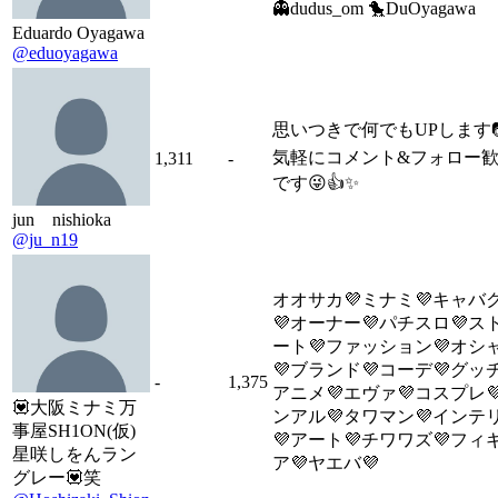
👻dudus_om 🐤DuOyagawa
Eduardo Oyagawa
@eduoyagawa
思いつきで何でもUPします
気軽にコメント&フォロー
1,311
-
です😜👍✨
jun nishioka
@ju_n19
オオサカ💜ミナミ💜キャバ
💜オーナー💜パチスロ💜ス
ート💜ファッション💜オシ
💜ブランド💜コーデ💜グッチ
-
1,375
アニメ💜エヴァ💜コスプレ
💟大阪ミナミ万
ンアル💜タワマン💜インテ
事屋SH1ON(仮)
💜アート💜チワワズ💜フィ
星咲しをんラン
ア💜ヤエバ💜
グレー💟笑