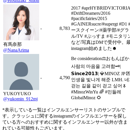
@Hoshizaki_Shion
2017 #aprHYBRIDVICTORI
#DriftDreamers/2016
#pacificfairies/2015
#GAINERsucre/#supergt #D1
-
8,783
ースクイーン/#薬学部/#グラ
ル/TV #ぷっすま #モニタリ
など/写真はDMで受付中。
有馬奈那
instagram始めました☻︎
@NanaArima
Be consideration⚖️おもんぱ
사람의 마음을 고려함🗝|
𝗦𝗶𝗻𝗰𝗲𝟮𝟬𝟭𝟯| 💎MINOZ JP 
-
4,790
인생을 빛나게 해준 LMH. 
걷는 길을 같이 걷고 싶어🌷
#MinozWinYu 🌈 #민들레
YUKOYUKO
GlobalMinoz 🌻
@yukomin_912mj
*表示している一覧はインフルエンサーリストのサンプルで
す。クラッシュに関するinstagramのインフルエンサーを探し
ている方へのおすすめに関するインフルエンサー以外が含ま
れている可能性もございます。