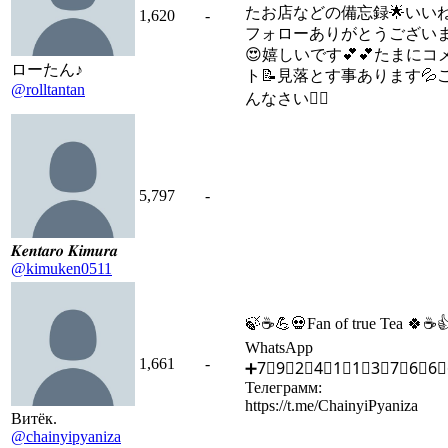
たお店などの備忘録🌟いい
1,620
-
フォローありがとうござい
😍嬉しいです💕💕たまにコ
ローたん♪
ト📝見落とす事あります💦
@rolltantan
んなさい🙇‍♀️
5,797
-
𝑲𝒆𝒏𝒕𝒂𝒓𝒐 𝑲𝒊𝒎𝒖𝒓𝒂
@kimuken0511
🍃☕💪💀Fan of true Tea 🍀☕
WhatsApp
1,661
-
➕7⃣9⃣2⃣4⃣1⃣1⃣3⃣7⃣6⃣6⃣
Телеграмм:
https://t.me/ChainyiPyaniza
Витёк.
@chainyipyaniza