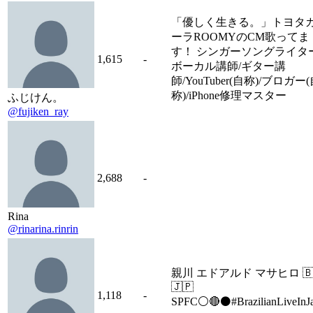
「優しく生きる。」トヨタ
ーラROOMYのCM歌ってま
す！ シンガーソングライター
1,615
-
ボーカル講師/ギター講
師/YouTuber(自称)/ブロガー
称)/iPhone修理マスター
ふじけん。
@fujiken_ray
2,688
-
Rina
@rinarina.rinrin
親川 エドアルド マサヒロ 🇧
🇯🇵
1,118
-
SPFC⚪️🔴⚫️#BrazilianLiveInJ