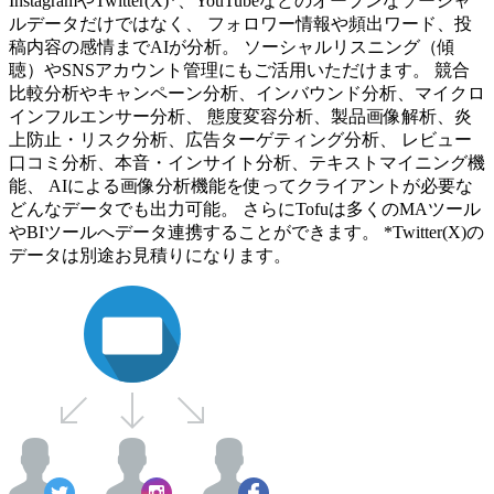
InstagramやTwitter(X)*、YouTubeなどのオープンなソーシャ
ルデータだけではなく、 フォロワー情報や頻出ワード、投
稿内容の感情までAIが分析。 ソーシャルリスニング（傾
聴）やSNSアカウント管理にもご活用いただけます。 競合
比較分析やキャンペーン分析、インバウンド分析、マイクロ
インフルエンサー分析、 態度変容分析、製品画像解析、炎
上防止・リスク分析、広告ターゲティング分析、 レビュー
口コミ分析、本音・インサイト分析、テキストマイニング機
能、 AIによる画像分析機能を使ってクライアントが必要な
どんなデータでも出力可能。 さらにTofuは多くのMAツール
やBIツールへデータ連携することができます。 *Twitter(X)の
データは別途お見積りになります。