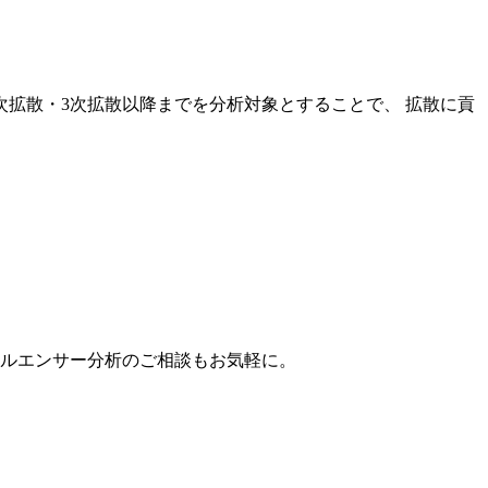
次拡散・3次拡散以降までを分析対象とすることで、 拡散に貢
。
フルエンサー分析のご相談もお気軽に。