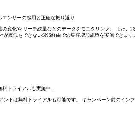
ルエンサーの起用と正確な振り返り
の変化や リーチ総量などのデータをモニタリング。 また、2
社が真似をできないSNS経由での集客増加施策を実施できます
無料トライアルも実施中！
アントは無料トライアルも可能です。 キャンペーン前のイン