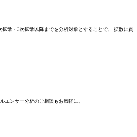
次拡散・3次拡散以降までを分析対象とすることで、 拡散に貢
。
フルエンサー分析のご相談もお気軽に。