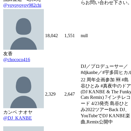
らお問い合わせ下さい
@yoyoyoyoy982chi
18,042
1,551
null
友香
@chococo416
DJ／プロデューサー／
#djkanbe／#宇多田ヒカ
22 周年企画参加 🆕 #島
谷ひとみ #真夜中のドア
(DJ KANBE & The Funk
2,329
2,647
Cats Remix) 7インチレコ
ード 4/23発売 島谷ひと
み2022ツアーBack DJ、
カンベ ナオヤ
YouTubeでDJ KANBE楽
@DJ_KANBE
曲,Remix公開中