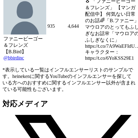
🐧 「ファニービーゴー
＆フレンズ」 【マンガ
配信中】 何気ない日常
のお話🌈「B.ファニー
935
4,644
マウロアのとってもふ
ぎなお話🌸「マウロア
ファニービーゴー
ふしぎなくに」
＆フレンズ
https://t.co/7A9WaEFIdU
【B.Bird】
キャラクター：
@bbirdinc
https://t.co/6YoKSS29E1
*表示している一覧はインフルエンサーリストのサンプルで
す。heinekenに関するYouTubeのインフルエンサーを探して
いる方へのおすすめに関するインフルエンサー以外が含まれ
ている可能性もございます。
対応メディア