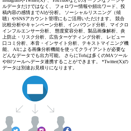
InstagramやTwitter(X)*、YouTubeなどのオープンなソーシャ
ルデータだけではなく、 フォロワー情報や頻出ワード、投
稿内容の感情までAIが分析。 ソーシャルリスニング（傾
聴）やSNSアカウント管理にもご活用いただけます。 競合
比較分析やキャンペーン分析、インバウンド分析、マイクロ
インフルエンサー分析、 態度変容分析、製品画像解析、炎
上防止・リスク分析、広告ターゲティング分析、 レビュー
口コミ分析、本音・インサイト分析、テキストマイニング機
能、 AIによる画像分析機能を使ってクライアントが必要な
どんなデータでも出力可能。 さらにTofuは多くのMAツール
やBIツールへデータ連携することができます。 *Twitter(X)の
データは別途お見積りになります。