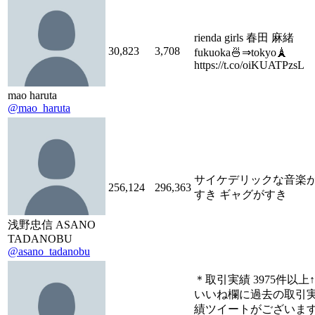
rienda girls 春田 麻緒
30,823
3,708
fukuoka🍜⇒tokyo🗼
https://t.co/oiKUATPzsL
mao haruta
@mao_haruta
サイケデリックな音楽
256,124
296,363
すき ギャグがすき
浅野忠信 ASANO
TADANOBU
@asano_tadanobu
＊取引実績 3975件以上↑
いいね欄に過去の取引
績ツイートがございま