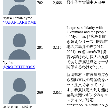
只今子育奮闘中👶🏻❤️
782
2,666
Ayu★FantaRhyme
@AFANTARHYME
I express solidarity with
Ukrainians and the people
of Myanmar. | #広島弁吹
き替えシリーズ | 眼鏡市
場の広島弁の声(2017-
291
3,115
2021) | 🎺@kamoWB | 発
言内容はわし個人の見
であり所属組織とは一
Nyoho
@NeXTSTEP2OSX
関係するわけがない。
新潟県村上市寝屋漁港
ら漁師直販の海産物を
ット注文で承っていま
す。春夏限定の釣り船
269
2,832
粟島大瀬ジギング&キャ
スティング対応
https://t.co/JA8vpuhEnA 
漁師直送 昭和丸