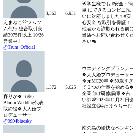
🌟学生様でも #安全・簡
単 にできるコンビニ払
3,363
6,931
いに対応しました✨#安
えまねこ💛ツムツ
心安全 な取引を保証！
ム代行 総合取引実
他者から詐欺られる前
績3975件以上 10/26
当店へお問い合わせく
営業中！
さい📲
@Tsum_OfficiaI
ウエディングプランナ
🍀大人婚プロデューサ
🍀元MC20年 🍀50歳す
1,372
5,625
て３つの仕事を始める
企業向け研修講師 🍀占
森りか🍀（株）
い師🌈2023年11月22日
Bloom Wedding代表
社設立😊#たけうちーむ
取締役🍀大人婚プ
ロデューサー
@0904bluesky
南の島の愉快なペンギ