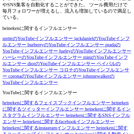
やSNS集客を自動化することができた。 ツール費用だけで
毎月フォロワーが増えるし、流入も増加しているので満足し
ている。
heinekenに関するインフルエンサー
spriteのYouTubeインフルエンサー
jackdanielのYouTubeインフ
ルエンサー
burberryのYouTubeインフルエンサー
pradaの
YouTubeインフルエンサー
harleyのYouTubeインフルエンサー
ハーレーのYouTubeインフルエンサー
miniのYouTubeインフ
ルエンサー
diorのYouTubeインフルエンサー
ペイパルの
YouTubeインフルエンサー
コロナのYouTubeインフルエンサ
ー
coronaのYouTubeインフルエンサー
johnniewalkerの
YouTubeインフルエンサー
YouTubeに関するインフルエンサー
heinekenに関するフェイスブックインフルエンサー
heineken
に関するツイッターインフルエンサー
heinekenに関するイン
スタグラムインフルエンサー
heinekenに関するSNSインフル
エンサー
heinekenに関するfacebookインフルエンサー
heinekenに関するinstagramインフルエンサー
heinekenに関す