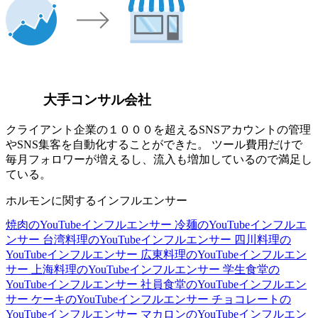
大手コンサル会社
クライアント企業の１０００を超えるSNSアカウントの管理
やSNS集客を自動化することができた。 ツール費用だけで
毎月フォロワーが増えるし、流入も増加しているので満足し
ている。
ホルモンに関するインフルエンサー
焼肉のYouTubeインフルエンサー
冷麺のYouTubeインフルエ
ンサー
台湾料理のYouTubeインフルエンサー
四川料理の
YouTubeインフルエンサー
広東料理のYouTubeインフルエン
サー
上海料理のYouTubeインフルエンサー
学生食堂の
YouTubeインフルエンサー
社員食堂のYouTubeインフルエン
サー
ケーキのYouTubeインフルエンサー
チョコレートの
YouTubeインフルエンサー
マカロンのYouTubeインフルエン