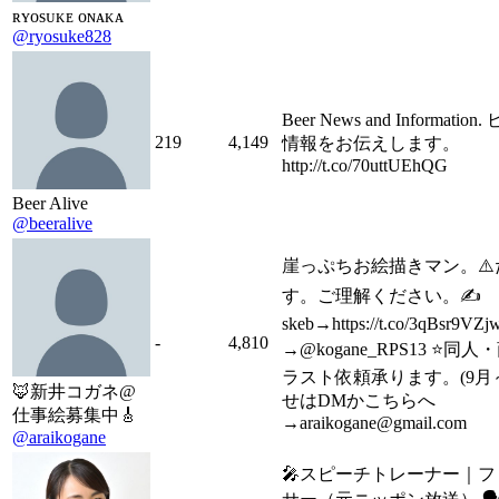
ʀʏᴏsᴜᴋᴇ ᴏɴᴀᴋᴀ
@ryosuke828
Beer News and Informat
219
4,149
情報をお伝えします。
http://t.co/70uttUEhQG
Beer Alive
@beeralive
崖っぷちお絵描きマン。⚠️た
す。ご理解ください。✍️
skeb→https://t.co/3qBsr9
-
4,810
→@kogane_RPS13 ⭐️
ラスト依頼承ります。(9
🦊新井コガネ@
せはDMかこちらへ
仕事絵募集中🎸
→araikogane@gmail.com
@araikogane
🎤スピーチトレーナー｜