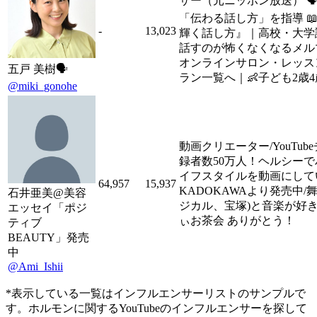
サー（元ニッポン放送） 🗣
「伝わる話し方」を指導 
-
13,023
輝く話し方』｜高校・大学講
話すのが怖くなくなるメルマ
オンラインサロン・レッス
五戸 美樹🗣️
ラン一覧へ｜👶子ども2歳4
@miki_gonohe
動画クリエーター/YouTu
録者数50万人！ヘルシー
イフスタイルを動画にして
64,957
15,937
KADOKAWAより発売中/
石井亜美@美容
ジカル、宝塚)と音楽が好き
エッセイ「ポジ
ぃお茶会 ありがとう！
ティブ
BEAUTY」発売
中
@Ami_Ishii
*表示している一覧はインフルエンサーリストのサンプルで
す。ホルモンに関するYouTubeのインフルエンサーを探して