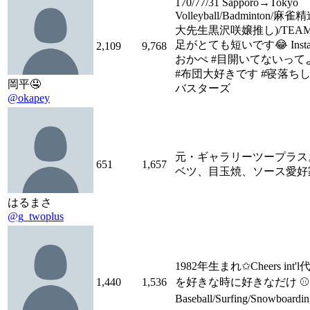
170/77/31 Sapporo→Tokyo
Volleyball/Badminton
大先生黒沢咲嬢推し)/TEAM 
足がとても短いです😂 Instagra
2,109
9,768
おかぺ #目開いてないって
#布団大好きです #寝落ちし
岡平🤤
バスターズ
@okapey
元・ギャラリーツープラス
651
1,657
ベツ、目玉焼、ソース愛好
はるまさ
@g_twoplus
1982年生まれ✩Cheers int
1,440
1,536
を好きな時に好きなだけ ⚾️🏄‍♂️
Baseball/Surfing/Snowboarding