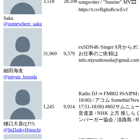
3,518
28,108
songwriter / "Sunrise" MV🎞
https://t.co/BgbnRcwEvJ
Saku
@somewhere_saku
exSDN48 /Singer 9月
31,969
9,579
お仕事のご依頼は
info.miyuuhosoda@gmail.c
細田海友
@miyuu_hosoda
Radio DJ ⇒ FM802 #SAIPM
18:00) / アコム Somethin'
1,245
9,914
17:51-18:00) #802サムニ
音道楽 / NHK 上方 推しら
ンバーガー協会 / 淡路島 / 
樋口大喜(び!!)
@ItsDaikyHiguchi