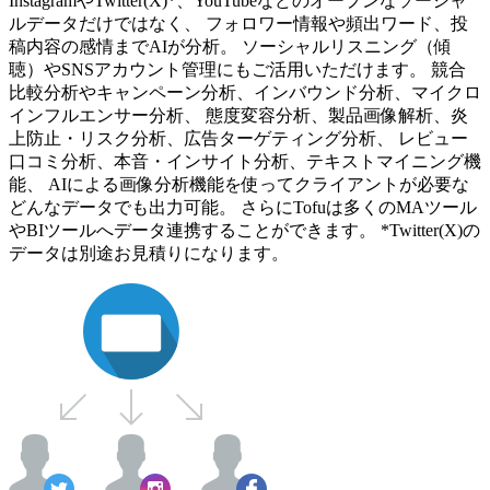
InstagramやTwitter(X)*、YouTubeなどのオープンなソーシャ
ルデータだけではなく、 フォロワー情報や頻出ワード、投
稿内容の感情までAIが分析。 ソーシャルリスニング（傾
聴）やSNSアカウント管理にもご活用いただけます。 競合
比較分析やキャンペーン分析、インバウンド分析、マイクロ
インフルエンサー分析、 態度変容分析、製品画像解析、炎
上防止・リスク分析、広告ターゲティング分析、 レビュー
口コミ分析、本音・インサイト分析、テキストマイニング機
能、 AIによる画像分析機能を使ってクライアントが必要な
どんなデータでも出力可能。 さらにTofuは多くのMAツール
やBIツールへデータ連携することができます。 *Twitter(X)の
データは別途お見積りになります。