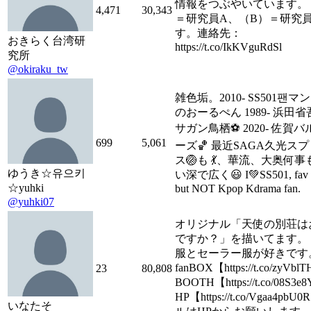
情報をつぶやいています。
4,471
30,343
＝研究員A、（B）＝研究員
す。連絡先：
おきらく台湾研
https://t.co/IkKVguRdSl
究所
@okiraku_tw
雑色垢。2010- SS501팬
のおーるぺん 1989- 浜田省吾 
サガン鳥栖⚽ 2020- 佐賀
699
5,061
ーズ🏀 最近SAGA久光ス
ス🏐も 💃、華流、大奥何
ゆうき☆유으키
い深で広く😃 I💚SS501, fav J
☆yuhki
but NOT Kpop Kdrama fan.
@yuhki07
オリジナル「天使の別荘は
ですか？」を描いてます。
服とセーラー服が好きです
fanBOX【https://t.co/zyVb
23
80,808
BOOTH【https://t.co/08S3
HP【https://t.co/Vgaa4pb
いなたそ