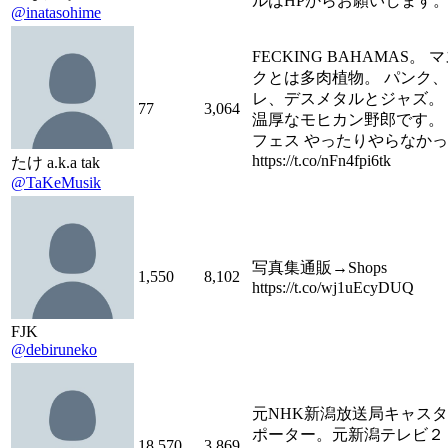
ルはHPからお願いします
@inatasohime
FECKING BAHAMAS。 
クとは多肉植物。 パンク
レ、デスメタルとジャズ。
77
3,064
温厚なモヒカン野郎です。 
フェス やったりやらなか
https://t.co/nFn4fpi6tk
たけ a.k.a tak
@TaKeMusik
写真集通販→Shops
1,550
8,102
https://t.co/wj1uEcyDUQ
FJK
@debiruneko
元NHK新潟放送局キャス
ポーター。元新潟テレビ２
18,570
3,869