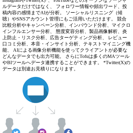
InstagramやTwitter(X)*、YouTubeなどのオープンなソーシャ
ルデータだけではなく、 フォロワー情報や頻出ワード、投
稿内容の感情までAIが分析。 ソーシャルリスニング（傾
聴）やSNSアカウント管理にもご活用いただけます。 競合
比較分析やキャンペーン分析、インバウンド分析、マイクロ
インフルエンサー分析、 態度変容分析、製品画像解析、炎
上防止・リスク分析、広告ターゲティング分析、 レビュー
口コミ分析、本音・インサイト分析、テキストマイニング機
能、 AIによる画像分析機能を使ってクライアントが必要な
どんなデータでも出力可能。 さらにTofuは多くのMAツール
やBIツールへデータ連携することができます。 *Twitter(X)の
データは別途お見積りになります。