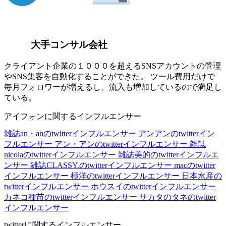
大手コンサル会社
クライアント企業の１０００を超えるSNSアカウントの管理
やSNS集客を自動化することができた。 ツール費用だけで
毎月フォロワーが増えるし、流入も増加しているので満足し
ている。
アイフォンに関するインフルエンサー
雑誌an・anのtwitterインフルエンサー
アンアンのtwitterイン
フルエンサー
アン・アンのtwitterインフルエンサー
雑誌
nicolaのtwitterインフルエンサー
雑誌美的のtwitterインフルエ
ンサー
雑誌CLASSY.のtwitterインフルエンサー
macのtwitter
インフルエンサー
極洋のtwitterインフルエンサー
日本水産の
twitterインフルエンサー
ホウスイのtwitterインフルエンサー
カネコ種苗のtwitterインフルエンサー
サカタのタネのtwitter
インフルエンサー
twitterに関するインフルエンサー