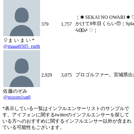
￤✱ SEKAI NO OWARI ✱
かけて8年目くらい🥺￤Splat
379
1,757
ᔦꙬᔨ ♡￤
🎈ま い ま い *
@maaai0505_earth
プロゴルファー。宮城県出
2,929
3,075
佐藤のぞみ
@nozom1sat0
*表示している一覧はインフルエンサーリストのサンプルで
す。アイフォンに関するtwitterのインフルエンサーを探して
いる方へのおすすめに関するインフルエンサー以外が含まれ
ている可能性もございます。