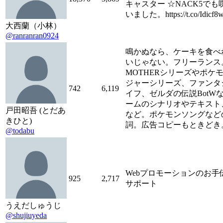
キャスター ☆NACK5でも
いました。https://t.co/Idicf8
大西蘭（小林）
@ranranran0924
鳴かぬなら、ケーキを食べ
いじゃない。フリーランス
MOTHERシリーズやポケ
ジャーシリーズ、ファンタ
742
6,119
イフ、ゼルダの伝説BotW
ームのシナリオやテキスト
戸田昭吾 (とだあ
など。ポケモンソングなど
きひと)
詞。広告コピーもときどき
@todabu
Webプロモーションのお手伝
925
2,717
サポート
うえだしゅうじ
@shujiuyeda