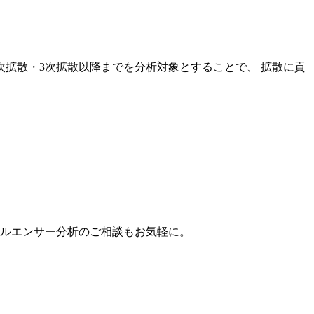
次拡散・3次拡散以降までを分析対象とすることで、 拡散に貢
。
フルエンサー分析のご相談もお気軽に。