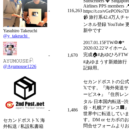
Subscribers 💎 Singapor
Airlines PPS members 
-
116,263
https://t.co/vGePONo7D
📹 旅行系42.4万人チ
ンネル登録 YouTube 
新中です
Yasuhiro Takeuchi
@y_takeuchi_
2017.01.15FTW👰✽*
2020.02.22マイホーム
完成🏠#あゆひろFTW
-
1,670
𝙰𝚈𝚄𝙼𝙾𝚄𝚂𝙴𓍯
#あゆまうす新婚旅行
@Ayumouse1226
記録用。
セカンドポストの公
𝕏です。『海外発送サ
ービス✈️』『住所レン
タル 日本国内転送~渋
谷・札幌アドレス🏢
-
1,486
世界中に転送してい
す。DM or セカポのお
セカンドポスト𝕏 海
問合せフォームより
外転送 / 私設私書箱