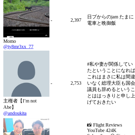
日プからのjam たまに
-
2,397
電車と晩御飯
Momo
@ty8mr3xx_77
#私や妻が関係してい
たということになれ
これはまさに私は間
-
2,753
いなく総理大臣も国
議員も辞めるという
とははっきりと申し
主権者【I’m not
げておきたい
Abe】
@andoukita
📸 Flight Reviews
YouTube 424K