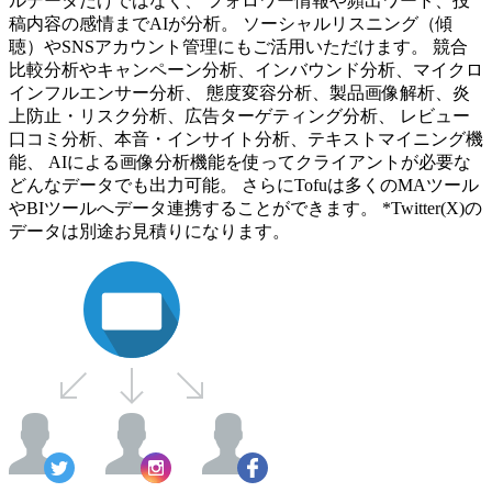
ルデータだけではなく、 フォロワー情報や頻出ワード、投
稿内容の感情までAIが分析。 ソーシャルリスニング（傾
聴）やSNSアカウント管理にもご活用いただけます。 競合
比較分析やキャンペーン分析、インバウンド分析、マイクロ
インフルエンサー分析、 態度変容分析、製品画像解析、炎
上防止・リスク分析、広告ターゲティング分析、 レビュー
口コミ分析、本音・インサイト分析、テキストマイニング機
能、 AIによる画像分析機能を使ってクライアントが必要な
どんなデータでも出力可能。 さらにTofuは多くのMAツール
やBIツールへデータ連携することができます。 *Twitter(X)の
データは別途お見積りになります。