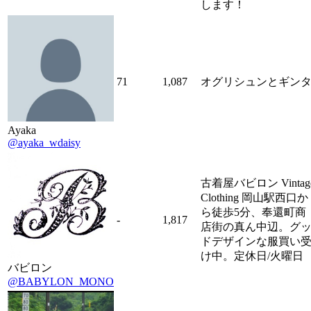
します！
71
1,087
オグリシュンとギン
Ayaka
@ayaka_wdaisy
古着屋バビロン Vintag
Clothing 岡山駅西口か
ら徒歩5分、奉還町商
-
1,817
店街の真ん中辺。グ
ドデザインな服買い
け中。定休日/火曜日
バビロン
@BABYLON_MONO