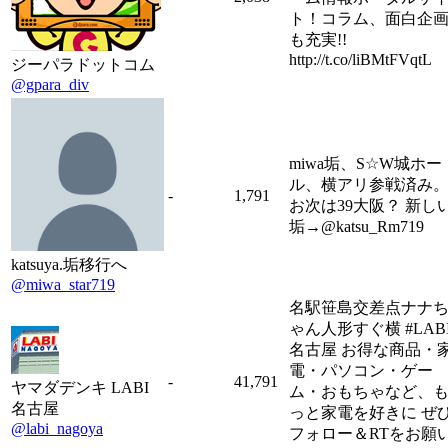
ト！コラム、面白企
も充実!!
http://t.co/liBMtFVqtL
ジーパラドットコム
@gpara_div
miwa垢、S☆W城ホー
ル、横アリ参戦済み
-
1,791
お次は39大阪？ 新し
垢→@katsu_Rm719
katsuya.垢移行へ
@miwa_star719
名駅笹島交差点ナナ
ゃん人形すぐ横 #LAB
名古屋 お得な商品・
電・パソコン・ゲー
-
41,791
ヤマダデンキ LABI
ム・おもちゃなど、
名古屋
っと家電を好きに ぜ
@labi_nagoya
フォロー＆RTをお願