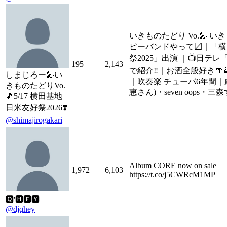
いきものたどり Vo.🎤 
ピーバンドやって〼｜「横
祭2025」出演 ｜📺日テ
195
2,143
で紹介‼️｜お酒全般好き🍺
しまじろー🎤い
｜吹奏楽 チューバ6年間｜
きものたどりVo.
恵さん)・seven oops・三
🎵5/17 横田基地
日米友好祭2026❣️
@shimajirogakari
Album CORE now on sale
1,972
6,103
https://t.co/j5CWRcM1MP
🆀'🅷🅴🆈
@djqhey