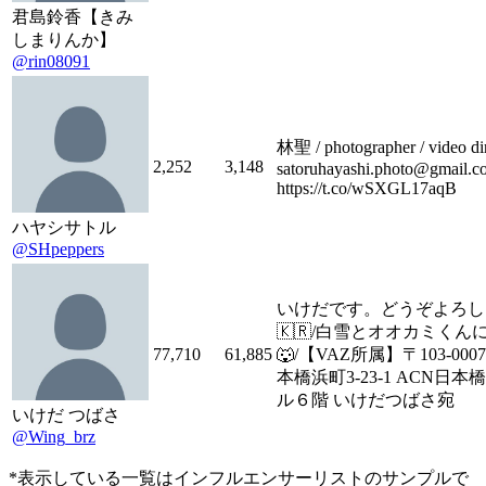
君島鈴香【きみ
しまりんか】
@rin08091
林聖 / photographer / video di
2,252
3,148
satoruhayashi.photo@gmail.c
https://t.co/wSXGL17aqB
ハヤシサトル
@SHpeppers
いけだです。どうぞよろしくね
🇰🇷/白雪とオオカミく
77,710
61,885
🐺/【VAZ所属】〒103-0
本橋浜町3-23-1 ACN日
ル６階 いけだつばさ宛
いけだ つばさ
@Wing_brz
*表示している一覧はインフルエンサーリストのサンプルで