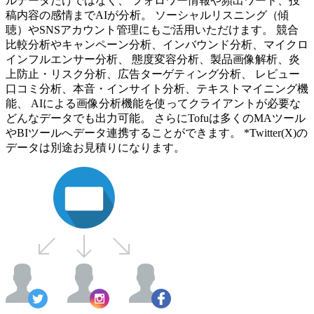
ルデータだけではなく、 フォロワー情報や頻出ワード、投
稿内容の感情までAIが分析。 ソーシャルリスニング（傾
聴）やSNSアカウント管理にもご活用いただけます。 競合
比較分析やキャンペーン分析、インバウンド分析、マイクロ
インフルエンサー分析、 態度変容分析、製品画像解析、炎
上防止・リスク分析、広告ターゲティング分析、 レビュー
口コミ分析、本音・インサイト分析、テキストマイニング機
能、 AIによる画像分析機能を使ってクライアントが必要な
どんなデータでも出力可能。 さらにTofuは多くのMAツール
やBIツールへデータ連携することができます。 *Twitter(X)の
データは別途お見積りになります。