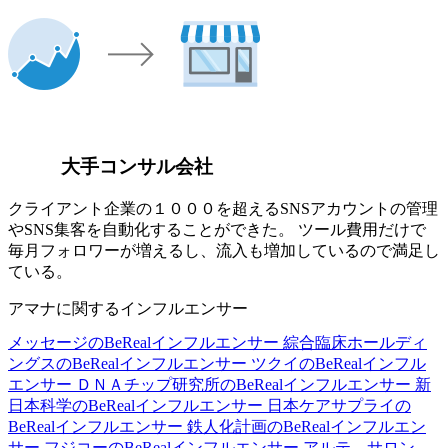
大手コンサル会社
クライアント企業の１０００を超えるSNSアカウントの管理
やSNS集客を自動化することができた。 ツール費用だけで
毎月フォロワーが増えるし、流入も増加しているので満足し
ている。
アマナに関するインフルエンサー
メッセージのBeRealインフルエンサー
綜合臨床ホールディ
ングスのBeRealインフルエンサー
ツクイのBeRealインフル
エンサー
ＤＮＡチップ研究所のBeRealインフルエンサー
新
日本科学のBeRealインフルエンサー
日本ケアサプライの
BeRealインフルエンサー
鉄人化計画のBeRealインフルエン
サー
フジコーのBeRealインフルエンサー
アルテ サロン