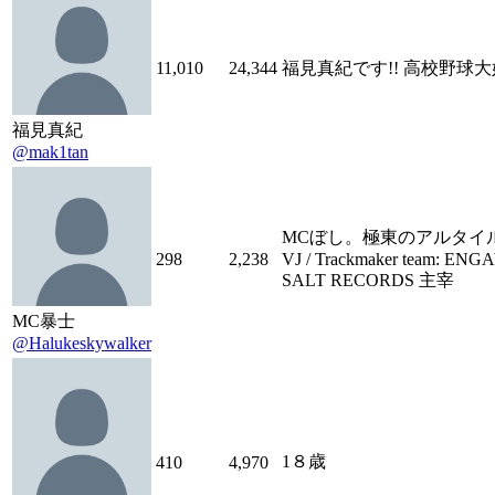
11,010
24,344
福見真紀です!! 高校野球
福見真紀
@mak1tan
MCぼし。極東のアルタイル。 R
298
2,238
VJ / Trackmaker team: EN
SALT RECORDS 主宰
MC暴士
@Halukeskywalker
1８歳
410
4,970