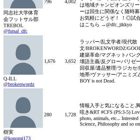
796
4,002
は地域チャンピオンズリー
ーは回生に関係なく随時募
同志社大学体育
お気軽にどうぞ！ ！◎試
会フットサル部
はこちら →@dfc_jikkyo
TREBOL
@futsal_dfc
ラッパー/乱文学者/現代散
文/BROKENWORDZ/GOODLI
建築革命/マグネットパンク/
1,676
3,652
壊語主義/反グローバリゼー
回収屋/遺品整理/ラジカセ
地帯/ヴァッサー/アニミズム/
Q-ILL
BOY is not Dead.
@brokenwordz
情報入手と気になること,
呟き&RT #CFS (PS:3-5) Love; 
280
1,728
photo, animals, etc... Intrested 
Science, Philosophy and so on.
樹実
@konomi173