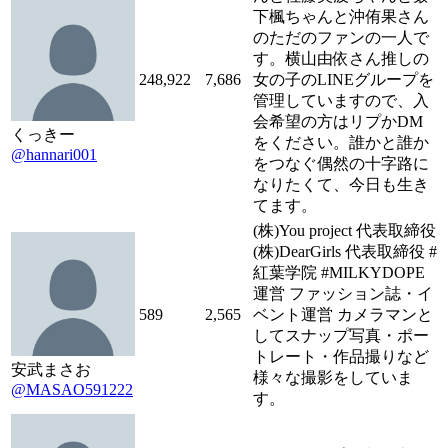
下楓ちゃんと沖侑果さん
のただのファンの一人で
す。横山由依さん推しの
248,922
7,686
女の子のLINEグループを
管理していますので、入
会希望の方はリプかDM
くっきー
をください。誰かと誰か
@hannari001
をつなぐ偶然の十字路に
なりたくて、今日も生き
てます。
(株)You project 代表取締役
(株)DearGirls 代表取締役 #
紅葉学院 #MILKYDOPE
運営 ファッション誌・イ
589
2,565
ベント運営 カメラマンと
してスナップ写真・ポー
トレート・作品撮りなど
安武まさお
様々な撮影をしていま
@MASAO591222
す。