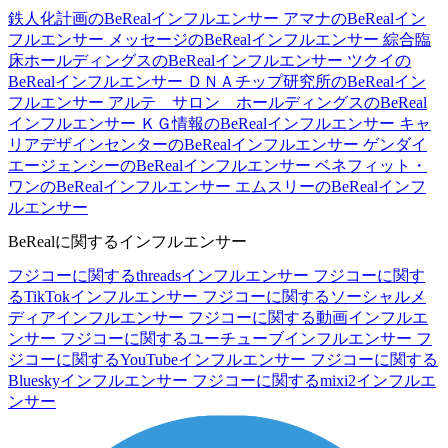
鉄人化計画のBeRealインフルエンサー
アマナのBeRealイン
フルエンサー
メッセージのBeRealインフルエンサー
綜合臨
床ホールディングスのBeRealインフルエンサー
ツクイの
BeRealインフルエンサー
ＤＮＡチップ研究所のBeRealイン
フルエンサー
アルテ サロン ホールディングスのBeReal
インフルエンサー
ＫＧ情報のBeRealインフルエンサー
キャ
リアデザインセンターのBeRealインフルエンサー
ゲンダイ
エージェンシーのBeRealインフルエンサー
ベネフィット・
ワンのBeRealインフルエンサー
エムスリーのBeRealインフ
ルエンサー
BeRealに関するインフルエンサー
フジコーに関するthreadsインフルエンサー
フジコーに関す
るTikTokインフルエンサー
フジコーに関するソーシャルメ
ディアインフルエンサー
フジコーに関する動画インフルエ
ンサー
フジコーに関するユーチューブインフルエンサー
フ
ジコーに関するYouTubeインフルエンサー
フジコーに関する
Blueskyインフルエンサー
フジコーに関するmixi2インフルエ
ンサー