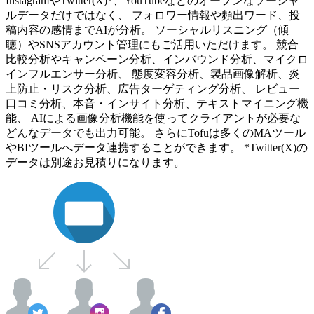
InstagramやTwitter(X)*、YouTubeなどのオープンなソーシャ
ルデータだけではなく、 フォロワー情報や頻出ワード、投
稿内容の感情までAIが分析。 ソーシャルリスニング（傾
聴）やSNSアカウント管理にもご活用いただけます。 競合
比較分析やキャンペーン分析、インバウンド分析、マイクロ
インフルエンサー分析、 態度変容分析、製品画像解析、炎
上防止・リスク分析、広告ターゲティング分析、 レビュー
口コミ分析、本音・インサイト分析、テキストマイニング機
能、 AIによる画像分析機能を使ってクライアントが必要な
どんなデータでも出力可能。 さらにTofuは多くのMAツール
やBIツールへデータ連携することができます。 *Twitter(X)の
データは別途お見積りになります。