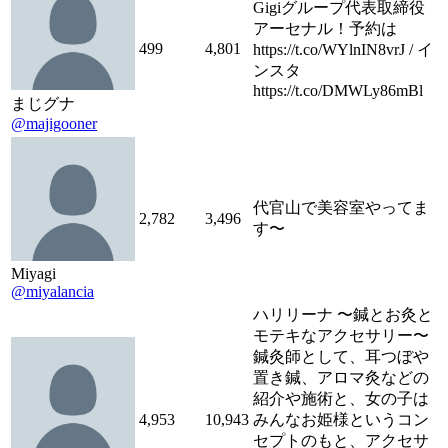
Gigiグループ代表取締役
アーセナル！予約は
499
4,801
https://t.co/WYlnIN8vrJ / イ
ンスタ
https://t.co/DMWLy86mBl
まじグナ
@majigooner
代官山で美容室やってま
2,782
3,496
す〜
Miyagi
@miyalancia
ハリリーナ 〜鍼とお灸と
モテキなアクセサリー〜
鍼灸師として、耳つぼや
置き鍼、アロマ灸などの
紹介や施術と、女の子は
4,953
10,943
みんなお姫様というコン
セプトのもと、アクセサ