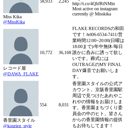
58,933
2,245
http://t.co/4QbfRtNMin
Most active on instagram
currently @ Misskika
Miss Kika
@MissKika
FLAKE RECORDSの和田
です！/tel06-6534-7411/営
業時間12:00~20:00(日曜は
18:00まで)/年中無休/毎日
10,772
36,168
誰かに呑みに誘って欲し
いです。葬式には
OUTRAGEのMY FINAL
レコード屋
DAY爆音でお願いしま
@DAWA_FLAKE
す。
香里園スタイルの公式ア
カウント。京阪香里園駅
周辺で見つけたあれやこ
れやの情報をお届けしま
554
8,031
す。香里園まちづくり委
員会の中のヒト。皆さん
からの香里園情報の提供
香里園スタイル
もお待ちしてます！
@kourien_style