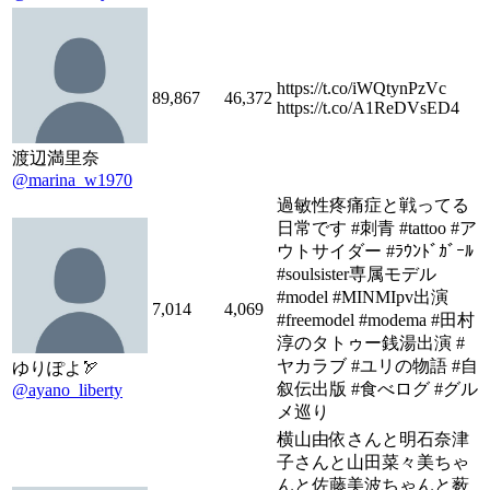
https://t.co/iWQtynPzVc
89,867
46,372
https://t.co/A1ReDVsED4
渡辺満里奈
@marina_w1970
過敏性疼痛症と戦ってる
日常です #刺青 #tattoo #ア
ウトサイダー #ﾗｳﾝﾄﾞｶﾞｰﾙ
#soulsister専属モデル
#model #MINMIpv出演
7,014
4,069
#freemodel #modema #田村
淳のタトゥー銭湯出演 #
ヤカラブ #ユリの物語 #自
ゆりぽよ🏹
叙伝出版 #食べログ #グル
@ayano_liberty
メ巡り
横山由依さんと明石奈津
子さんと山田菜々美ちゃ
んと佐藤美波ちゃんと薮