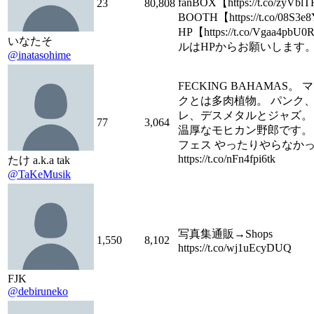
fanBOX【https://t.co/zyVb
23
80,808
BOOTH【https://t.co/08S3
HP【https://t.co/Vgaa4pb
いなたそ
ルはHPからお願いします
@inatasohime
FECKING BAHAMAS。
クとは多肉植物。 パンク
レ、デスメタルとジャズ。
77
3,064
温厚なモヒカン野郎です。 
フェス やったりやらなか
https://t.co/nFn4fpi6tk
たけ a.k.a tak
@TaKeMusik
写真集通販→Shops
1,550
8,102
https://t.co/wj1uEcyDUQ
FJK
@debiruneko