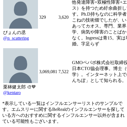
他発達障害+双極性障害+
ス）を持つため紆余曲折し
す。Ph.D持ちなのに科学
329
3,620
こねの技術畑でしたが、い
あってカオス。専門、業界
学、病気や障害のことばか
ぴょんの丞
なく。Ingressは青15。実
@n_scattering
婚。字足らず
GMOペパボ株式会社取締役
日本CTO協会理事。博士
3,069,081
7,522
学）。インターネット上で
んちぽ」として知られる。
栗林健太郎 🎨💙
@kentaro
*表示している一覧はインフルエンサーリストのサンプルで
す。エムスリーに関するBeRealのインフルエンサーを探して
いる方へのおすすめに関するインフルエンサー以外が含まれ
ている可能性もございます。