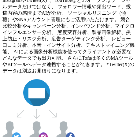
InstagramやTwitter(X)*、YouTubeなどのオープンなソーシャ
ルデータだけではなく、 フォロワー情報や頻出ワード、投
稿内容の感情までAIが分析。 ソーシャルリスニング（傾
聴）やSNSアカウント管理にもご活用いただけます。 競合
比較分析やキャンペーン分析、インバウンド分析、マイクロ
インフルエンサー分析、 態度変容分析、製品画像解析、炎
上防止・リスク分析、広告ターゲティング分析、 レビュー
口コミ分析、本音・インサイト分析、テキストマイニング機
能、 AIによる画像分析機能を使ってクライアントが必要な
どんなデータでも出力可能。 さらにTofuは多くのMAツール
やBIツールへデータ連携することができます。 *Twitter(X)の
データは別途お見積りになります。