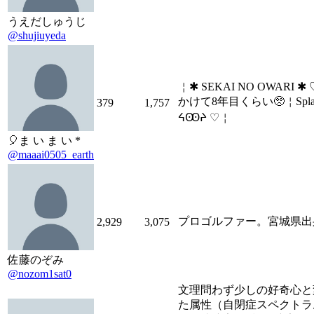
うえだしゅうじ
@shujiuyeda
￤✱ SEKAI NO OWARI ✱
かけて8年目くらい🥺￤Splat
379
1,757
ᔦꙬᔨ ♡￤
🎈ま い ま い *
@maaai0505_earth
プロゴルファー。宮城県出
2,929
3,075
佐藤のぞみ
@nozom1sat0
文理問わず少しの好奇心と
た属性（自閉症スペクトラ