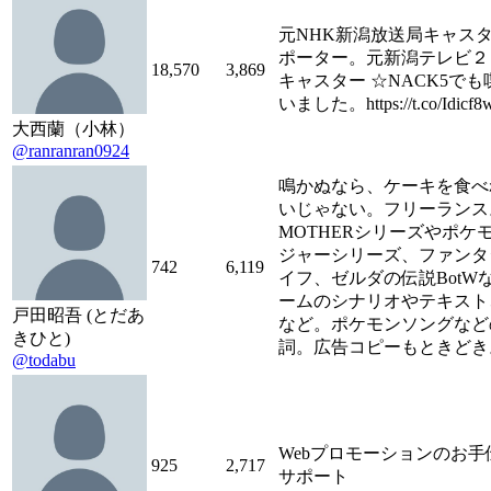
元NHK新潟放送局キャス
ポーター。元新潟テレビ２
18,570
3,869
キャスター ☆NACK5でも
いました。https://t.co/Idicf8
大西蘭（小林）
@ranranran0924
鳴かぬなら、ケーキを食べ
いじゃない。フリーランス
MOTHERシリーズやポケ
ジャーシリーズ、ファンタ
742
6,119
イフ、ゼルダの伝説BotW
ームのシナリオやテキスト
戸田昭吾 (とだあ
など。ポケモンソングなど
きひと)
詞。広告コピーもときどき
@todabu
Webプロモーションのお手伝
925
2,717
サポート