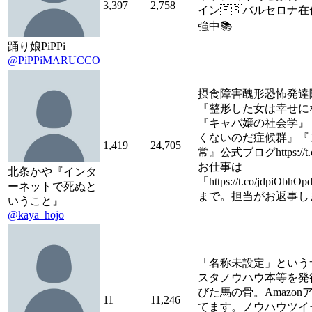
3,397
2,758
イン🇪🇸バルセロナ
強中📚
踊り娘PiPPi
@PiPPiMARUCCO
摂食障害醜形恐怖発達
『整形した女は幸せに
『キャバ嬢の社会学』
くないのだ症候群』『
1,419
24,705
常』公式ブログhttps://t.c
お仕事は
北条かや『インタ
「https://t.co/jdpiObhO
ーネットで死ぬと
まで。担当がお返事し
いうこと』
@kaya_hojo
「名称未設定」という
スタノウハウ本等を発
びた馬の骨。Amazo
11
11,246
てます。ノウハウツイ