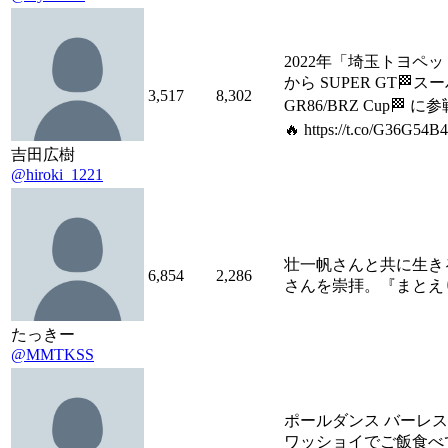
2022年「埼玉トヨペット G
から SUPER GT🏁ス
3,517
8,302
GR86/BRZ Cup🏁 
🔥 https://t.co/G36G54B
吉田広樹
@hiroki_1221
壮一帆さんと共に生き
6,854
2,286
さんを崇拝。『まとえり』
たっきー
@MMTKSS
ポールダンス バーレス
ワッショイでご飯食べ