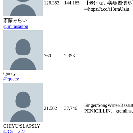
126,353
144,165
【老けない美容習慣塾
⇨https://t.co/r13rraUziu
斎藤みらい
@miraisaitou
760
2,353
Quecy
@quecy_
Singer/SongWriter/Bassi
21,502
37,746
PENICILLIN、gremlin
CHIYU/SLAPSLY
@Cy_1227