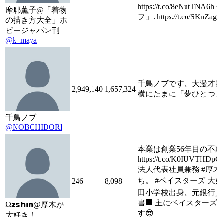
https://t.co/8eNut
摩耶薫子@「着物
フ」: https://t.co/SKnZ
の描き方大全」ホ
ビージャパン刊
@k_maya
千鳥ノブです。大漫才
2,949,140
1,657,324
横にたまに「夢ひとつ
千鳥ノブ
@NOBCHIDORI
本業は創業56年目の不
https://t.co/K0IU
法人代表社員兼務 #厚
ち。 #ベイスターズ 大
246
8,098
田小学校出身。元銀行
書🏢 主にベイスター
Ω𝘇𝘀𝗵𝗶𝗻@厚木が
す😎
大好き！