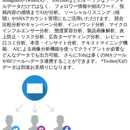
InstagramやTwitter(X)*、YouTubeなどのオープンなソーシャ
ルデータだけではなく、 フォロワー情報や頻出ワード、投
稿内容の感情までAIが分析。 ソーシャルリスニング（傾
聴）やSNSアカウント管理にもご活用いただけます。 競合
比較分析やキャンペーン分析、インバウンド分析、マイクロ
インフルエンサー分析、 態度変容分析、製品画像解析、炎
上防止・リスク分析、広告ターゲティング分析、 レビュー
口コミ分析、本音・インサイト分析、テキストマイニング機
能、 AIによる画像分析機能を使ってクライアントが必要な
どんなデータでも出力可能。 さらにTofuは多くのMAツール
やBIツールへデータ連携することができます。 *Twitter(X)の
データは別途お見積りになります。