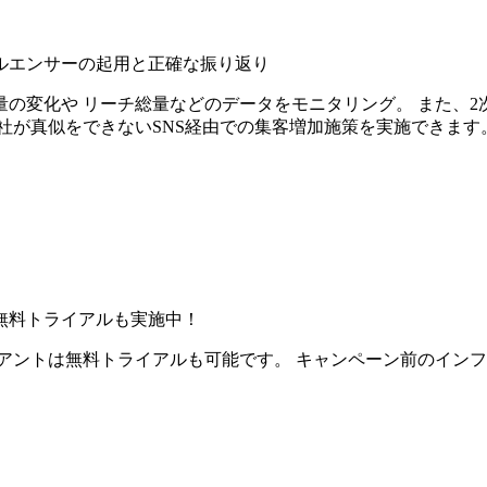
ルエンサーの起用と正確な振り返り
の変化や リーチ総量などのデータをモニタリング。 また、2
社が真似をできないSNS経由での集客増加施策を実施できます
無料トライアルも実施中！
アントは無料トライアルも可能です。 キャンペーン前のイン