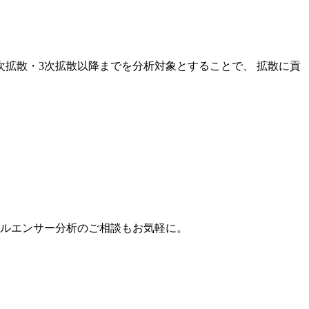
次拡散・3次拡散以降までを分析対象とすることで、 拡散に貢
。
フルエンサー分析のご相談もお気軽に。