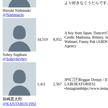
より好きなぐうたらです
Hiroshi Nishimaki
@Nishimachi
A boy from Japan. Dancer/C
Credit: Madonna, Britney, J
34,519
8,952
Walmart, Fanny Pak (ABDC
Agency
Sohey Sugihara
@Soheyheyhey
JPN🇯🇵Reggae Deejay /
1,411
2,567
LABORATORIES]
•Instagramhttps://www.inst
前嶋貫太郎
@KANTAROU1992