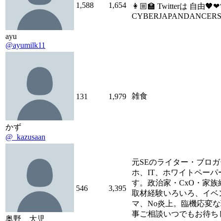
1,588
1,654
👩🏼‍🏫 Twitterは 自由🖤❤💜
CYBERJAPANDANCERS👨
ayu
@ayumilk11
雑食
131
1,979
かず
@_kazusaan
元SEのライター・ブロ
ホ、IT、ホワイトペー
す。政治家・CxO・家
546
3,395
取材経験いろいろ、イベ
マ、No炎上。臨機応変
事ご相談いつでもお待ち
奥野 大児