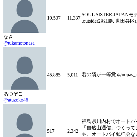
SOUL SISTER.JAPANモ
10,537
11,337
,outsider2戦1勝, 世田谷区(
なさ
@tukamotonasa
君の隣が一等賞 @nopas_n
45,885
5,011
あつぞこ
@atuzoko46
福島県川内村でオートバ
「自然山通信」つくって
517
2,342
や、オートバイ勉強会な