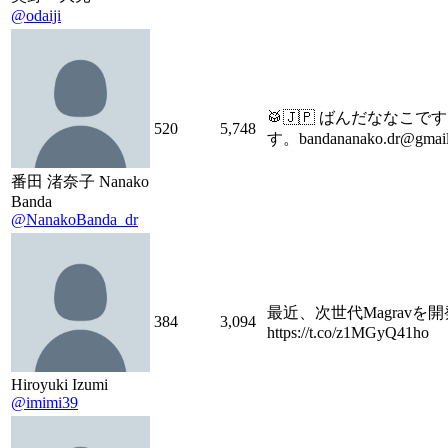
@odaiji
🥁🇯🇵 ばんだななこで
520
5,748
す。bandananako.dr@gmai
番田 渚奈子 Nanako
Banda
@NanakoBanda_dr
最近、次世代Magravを
384
3,094
https://t.co/z1MGyQ41ho
Hiroyuki Izumi
@imimi39