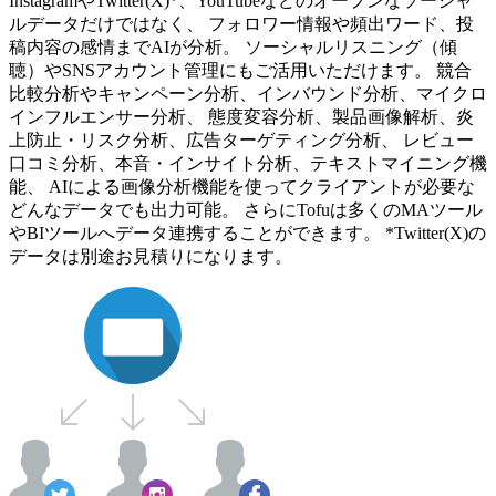
InstagramやTwitter(X)*、YouTubeなどのオープンなソーシャ
ルデータだけではなく、 フォロワー情報や頻出ワード、投
稿内容の感情までAIが分析。 ソーシャルリスニング（傾
聴）やSNSアカウント管理にもご活用いただけます。 競合
比較分析やキャンペーン分析、インバウンド分析、マイクロ
インフルエンサー分析、 態度変容分析、製品画像解析、炎
上防止・リスク分析、広告ターゲティング分析、 レビュー
口コミ分析、本音・インサイト分析、テキストマイニング機
能、 AIによる画像分析機能を使ってクライアントが必要な
どんなデータでも出力可能。 さらにTofuは多くのMAツール
やBIツールへデータ連携することができます。 *Twitter(X)の
データは別途お見積りになります。