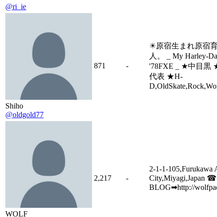
@ri_ie
☀︎原宿生まれ原宿育
人。 _ My Harley-Dav
871
-
'78FXE _ ★中目黒 ★T
代表 ★H-
D,OldSkate,Rock,Wor
Shiho
@oldgold77
2-1-1-105,Furukawa 
2,217
-
City,Miyagi,Japan 
BLOG➡http://wolfpac
WOLF