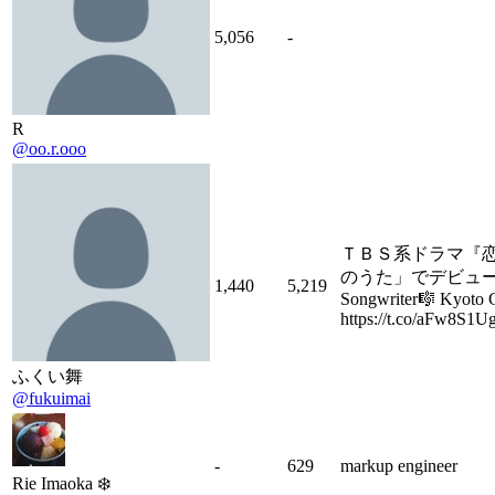
5,056
-
R
@oo.r.ooo
ＴＢＳ系ドラマ『
のうた」でデビュー。S
1,440
5,219
Songwriter🎼 Kyoto G
https://t.co/aFw8S1U
ふくい舞
@fukuimai
-
629
markup engineer
Rie Imaoka ❄️