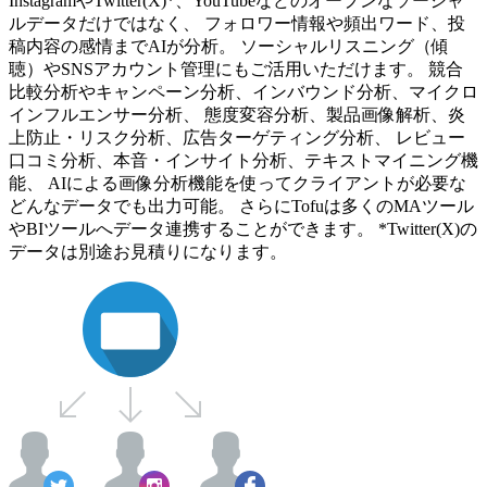
InstagramやTwitter(X)*、YouTubeなどのオープンなソーシャ
ルデータだけではなく、 フォロワー情報や頻出ワード、投
稿内容の感情までAIが分析。 ソーシャルリスニング（傾
聴）やSNSアカウント管理にもご活用いただけます。 競合
比較分析やキャンペーン分析、インバウンド分析、マイクロ
インフルエンサー分析、 態度変容分析、製品画像解析、炎
上防止・リスク分析、広告ターゲティング分析、 レビュー
口コミ分析、本音・インサイト分析、テキストマイニング機
能、 AIによる画像分析機能を使ってクライアントが必要な
どんなデータでも出力可能。 さらにTofuは多くのMAツール
やBIツールへデータ連携することができます。 *Twitter(X)の
データは別途お見積りになります。