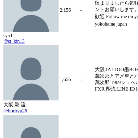
留まりましたら気
ントお願いします
2,156
-
歓迎 Follow me on y
yokohama japan
syo1
@st_kin13
大阪TATTOO墨BO
萬次郎とアメ車とハー
1,656
-
萬次郎 1969シェベル 
FXR 彫流 LINE.ID hor
大阪 彫 流
@horiryu26