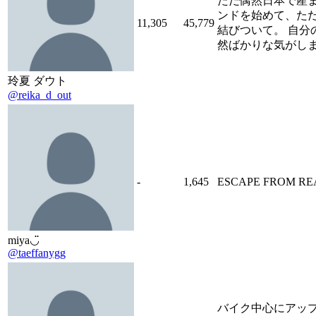
ただ偶然日本で産
ンドを始めて、た
11,305
45,779
結びついて。 自分
然ばかりな気がし
玲夏 ダウト
@reika_d_out
-
1,645
ESCAPE FROM RE
miya◡̈
@taeffanygg
バイク中心にアップ