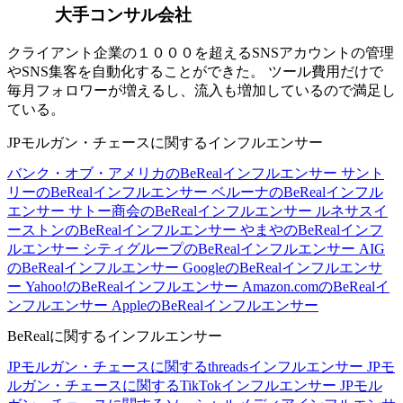
大手コンサル会社
クライアント企業の１０００を超えるSNSアカウントの管理
やSNS集客を自動化することができた。 ツール費用だけで
毎月フォロワーが増えるし、流入も増加しているので満足し
ている。
JPモルガン・チェースに関するインフルエンサー
バンク・オブ・アメリカのBeRealインフルエンサー
サント
リーのBeRealインフルエンサー
ベルーナのBeRealインフル
エンサー
サトー商会のBeRealインフルエンサー
ルネサスイ
ーストンのBeRealインフルエンサー
やまやのBeRealインフ
ルエンサー
シティグループのBeRealインフルエンサー
AIG
のBeRealインフルエンサー
GoogleのBeRealインフルエンサ
ー
Yahoo!のBeRealインフルエンサー
Amazon.comのBeRealイ
ンフルエンサー
AppleのBeRealインフルエンサー
BeRealに関するインフルエンサー
JPモルガン・チェースに関するthreadsインフルエンサー
JPモ
ルガン・チェースに関するTikTokインフルエンサー
JPモル