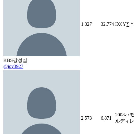
1,327
32,774
IXθY∑ 
KBS강성실
@joy3927
2008
2,573
6,871
ルディ