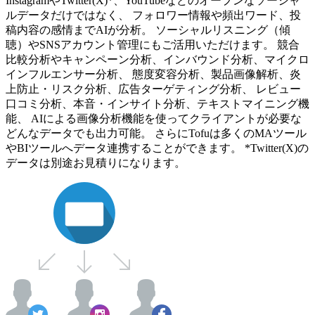
InstagramやTwitter(X)*、YouTubeなどのオープンなソーシャ
ルデータだけではなく、 フォロワー情報や頻出ワード、投
稿内容の感情までAIが分析。 ソーシャルリスニング（傾
聴）やSNSアカウント管理にもご活用いただけます。 競合
比較分析やキャンペーン分析、インバウンド分析、マイクロ
インフルエンサー分析、 態度変容分析、製品画像解析、炎
上防止・リスク分析、広告ターゲティング分析、 レビュー
口コミ分析、本音・インサイト分析、テキストマイニング機
能、 AIによる画像分析機能を使ってクライアントが必要な
どんなデータでも出力可能。 さらにTofuは多くのMAツール
やBIツールへデータ連携することができます。 *Twitter(X)の
データは別途お見積りになります。