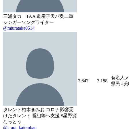
三浦タカ TAA 道産子天パ奥二重
シンガーソングライター
@miurataka0514
有名人メ
2,647
3,188
県民 #
タレント柏木きみお コロナ影響受
けたタレント 番組等へ支援 #星野源
なっとう
@i_aoi_kairanban