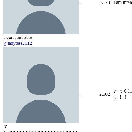
-
5,173
I am inte
tessa connorton
@ladytess2012
とっく
-
2,502
す！！
ヌ