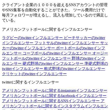
クライアント企業の１０００を超えるSNSアカウントの管理
やSNS集客を自動化することができた。 ツール費用だけで
毎月フォロワーが増えるし、流入も増加しているので満足し
ている。
アメリカンフットボールに関するインフルエンサー
ラグビーのtwitterインフルエンサー
ビーチサッカーのtwitter
インフルエンサー
フットサルのtwitterインフルエンサー
サッ
カーのtwitterインフルエンサー
ポートボールのtwitterインフ
ルエンサー
コーフボールのtwitterインフルエンサー
オージー
フットボールのtwitterインフルエンサー
野球のtwitterインフ
ルエンサー
硬式野球のtwitterインフルエンサー
準硬式野球の
twitterインフルエンサー
軟式野球のtwitterインフルエンサー
クリケットのtwitterインフルエンサー
twitterに関するインフルエンサー
アメリカンフットボールに関するinstagramインフルエンサー
アメリカンフットボールに関するfacebookインフルエンサー
アメリカンフットボールに関するSNSインフルエンサー
ア
メリカンフットボールに関するインスタグラムインフルエン