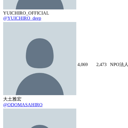
YUICHIRO_OFFICIAL
@YUICHIRO_deep
4,069
2,473
NPO法
大土雅宏
@ODOMASAHIRO