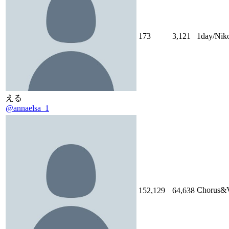
173
3,121
1day/N
える
@annaelsa_1
Chorus
152,129
64,638