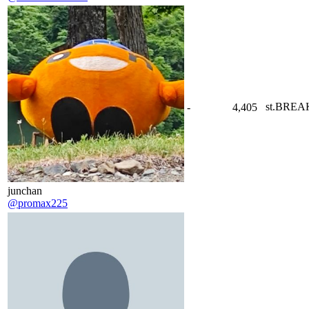
st.B
-
4,405
junchan
@promax225