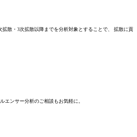
次拡散・3次拡散以降までを分析対象とすることで、 拡散に貢
。
フルエンサー分析のご相談もお気軽に。