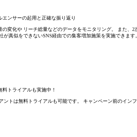
ルエンサーの起用と正確な振り返り
の変化や リーチ総量などのデータをモニタリング。 また、2
社が真似をできないSNS経由での集客増加施策を実施できます
無料トライアルも実施中！
アントは無料トライアルも可能です。 キャンペーン前のイン