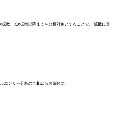
次拡散・3次拡散以降までを分析対象とすることで、 拡散に貢
。
フルエンサー分析のご相談もお気軽に。