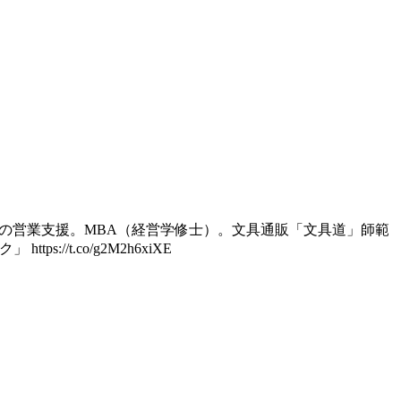
ーカーの営業支援。MBA（経営学修士）。文具通販「文具道」師範
//t.co/g2M2h6xiXE