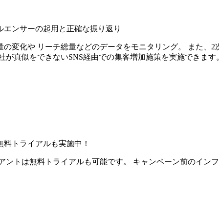
ルエンサーの起用と正確な振り返り
の変化や リーチ総量などのデータをモニタリング。 また、2
社が真似をできないSNS経由での集客増加施策を実施できます
無料トライアルも実施中！
アントは無料トライアルも可能です。 キャンペーン前のイン