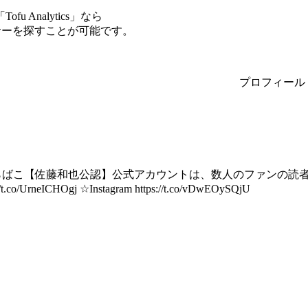
Analytics」なら
ンサーを探すことが可能です。
プロフィール
らばこ【佐藤和也公認】公式アカウントは、数人のファンの読者
t.co/UrneICHOgj ☆Instagram https://t.co/vDwEOySQjU