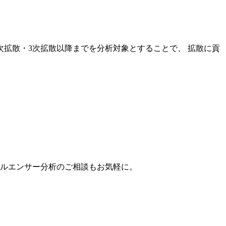
次拡散・3次拡散以降までを分析対象とすることで、 拡散に貢
。
フルエンサー分析のご相談もお気軽に。