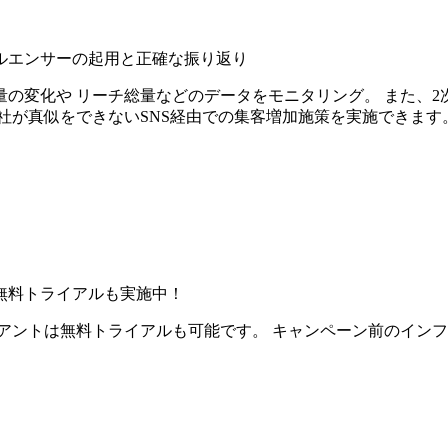
ルエンサーの起用と正確な振り返り
の変化や リーチ総量などのデータをモニタリング。 また、2
社が真似をできないSNS経由での集客増加施策を実施できます
無料トライアルも実施中！
アントは無料トライアルも可能です。 キャンペーン前のイン