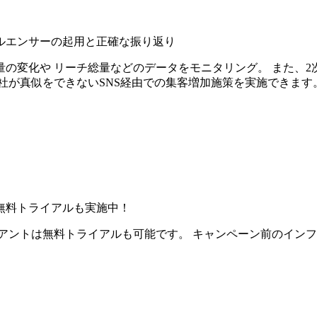
ルエンサーの起用と正確な振り返り
の変化や リーチ総量などのデータをモニタリング。 また、2
社が真似をできないSNS経由での集客増加施策を実施できます
無料トライアルも実施中！
アントは無料トライアルも可能です。 キャンペーン前のイン