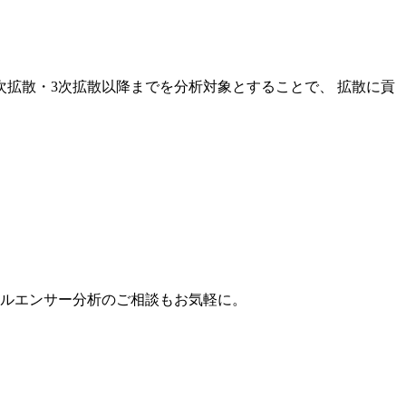
次拡散・3次拡散以降までを分析対象とすることで、 拡散に貢
。
フルエンサー分析のご相談もお気軽に。