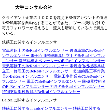
大手コンサル会社
クライアント企業の１０００を超えるSNSアカウントの管理
やSNS集客を自動化することができた。 ツール費用だけで
毎月フォロワーが増えるし、流入も増加しているので満足し
ている。
鉄筋工に関するインフルエンサー
電車運転士のBeRealインフルエンサー
鉄道車掌のBeRealイ
ンフルエンサー
電子応用機械器具組立工のBeRealインフル
エンサー
電算写植オペレーターのBeRealインフルエンサー
電気溶接工のBeRealインフルエンサー
電気通信機械器具組
立工・修理工のBeRealインフルエンサー
鉄道線路工事作業
員のBeRealインフルエンサー
電気工事作業者のBeRealイン
フルエンサー
電工のBeRealインフルエンサー
陶磁器技術者
のBeRealインフルエンサー
刀匠のBeRealインフルエンサー
特別支援学校教員のBeRealインフルエンサー
BeRealに関するインフルエンサー
鉄筋工に関するthreadsインフルエンサー
鉄筋工に関する