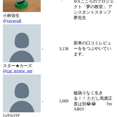
JFAこころのプロジェ
クト「夢の教室」 ア
シスタントスタッフ
小林弥生
夢先生
@yayuyo8
新車の口コミレビュ
ーををつぶやいてい
-
3,138
ます。
スター★カーズ
@car_review_net
嘘偽りなく生き
る！！ ただし馬鹿正
-
1,669
直は別😂😂 I'm
ABO!
ｼｭｳ†ﾚﾐﾘｱ