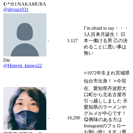
☪*☆J.NAKAMURA
@shyuu1031
I`m afraid to say・・・
3人目来月誕生！ 日
-
1,127
本一働ける男 己の決
めることに悪い事は
無い
Die
@Heaven_knows22
⭐1972年生まれ宮城県
仙台市出身！ ⭐今現
在、愛知県丹波郡大
口町から北名古屋市
引っ越ししました 🍜
愛知県のラーメンや
グルメが中心です！
-
16,290
😋興味のある方は
Instagramのフォロー
お願い致します（愛