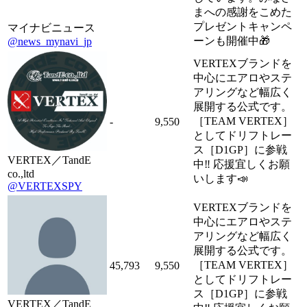
まへの感謝をこめた
プレゼントキャンペ
マイナビニュース
ーンも開催中🎁
@news_mynavi_jp
VERTEXブランドを
中心にエアロやステ
アリングなど幅広く
展開する公式です。
［TEAM VERTEX］
-
9,550
としてドリフトレー
ス［D1GP］に参戦
VERTEX／TandE
中‼︎ 応援宜しくお願
co.,ltd
いします📣
@VERTEXSPY
VERTEXブランドを
中心にエアロやステ
アリングなど幅広く
展開する公式です。
［TEAM VERTEX］
45,793
9,550
としてドリフトレー
ス［D1GP］に参戦
VERTEX／TandE