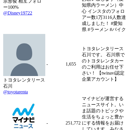
宗形俊 相互フォロ
知県内ラーメン）中
ー100%
心 インスタのフォロ
@Disney19722
アー数1万3116人数達
成しました！ #愛知
県 #ラーメン #バイク
トヨタレンタリース
石川です。 石川県で
のトヨタレンタカー
-
1,655
のご利用はお任せ下
さい！ 【twinavi認定
企業アカウント】
トヨタレンタリース
石川
@toyotarenta
マイナビが運営する
ニュースサイト。い
ま話題のトピックや
生活をちょっと豊か
-
251,772
にする情報をお届け
しています。みなさ