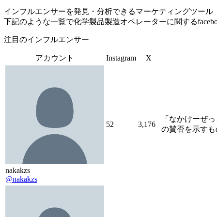
インフルエンサーを発見・分析できるマーケティングツール「Tofu 
下記のような一覧で化学製品製造オペレーターに関するface
注目のインフルエンサー
アカウント
Instagram
X
「なかけーぜっ
52
3,176
の賛否を示すも
nakakzs
@nakakzs