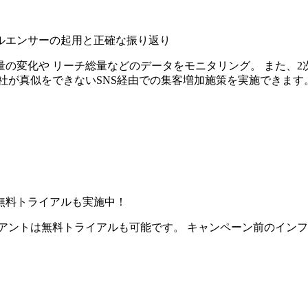
ルエンサーの起用と正確な振り返り
の変化や リーチ総量などのデータをモニタリング。 また、2
社が真似をできないSNS経由での集客増加施策を実施できます
無料トライアルも実施中！
アントは無料トライアルも可能です。 キャンペーン前のイン