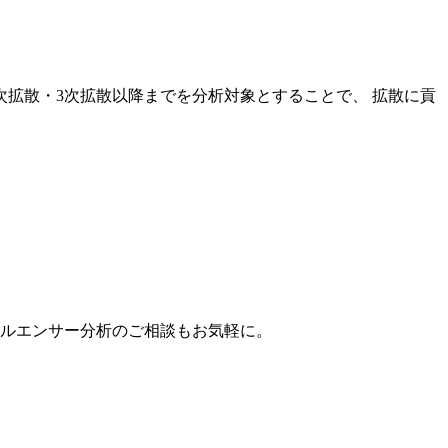
次拡散・3次拡散以降までを分析対象とすることで、 拡散に貢
。
フルエンサー分析のご相談もお気軽に。