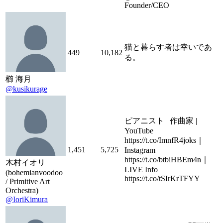
Founder/CEO
猫と暮らす者は幸いであ
449
10,182
る。
櫛 海月
@kusikurage
ピアニスト | 作曲家 |
YouTube
https://t.co/ImnfR4joks｜
1,451
5,725
Instagram
https://t.co/btbiHBEm4n｜
木村イオリ
LIVE Info
(bohemianvoodoo
https://t.co/tSIrKrTFYY
/ Primitive Art
Orchestra)
@IoriKimura