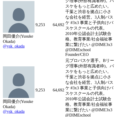
グ理事(外部有識者枠)。バ
スケをもっと広めたい。
千葉と渋谷を拠点に小さ
な会社を経営。3人制バス
ケ #3x3 事業と子供向けバ
9,253
64,692
スケスクールの代表。
2010年公認会計士試験合
岡田優介(Yusuke
格。教育事業/社会福祉事
Okada)
業に繋げたい @DIME3x3
@ysk_okada
@DIMEschool
Founder/CEO
元プロバスケ選手。Bリー
グ理事(外部有識者枠)。バ
スケをもっと広めたい。
千葉と渋谷を拠点に小さ
な会社を経営。3人制バス
ケ #3x3 事業と子供向けバ
9,253
64,692
スケスクールの代表。
2010年公認会計士試験合
岡田優介(Yusuke
格。教育事業/社会福祉事
Okada)
業に繋げたい @DIME3x3
@ysk_okada
@DIMEschool