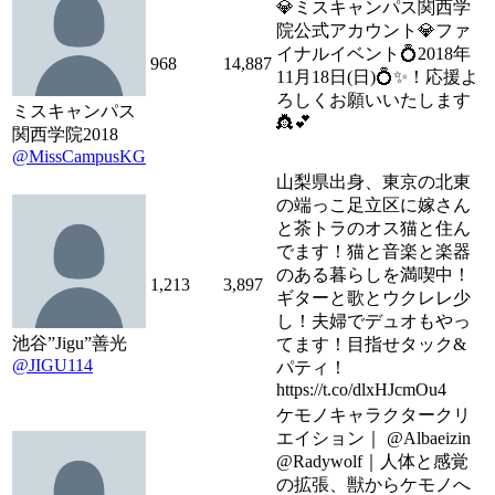
💎ミスキャンパス関西学
院公式アカウント💎ファ
イナルイベント💍2018年
968
14,887
11月18日(日)💍✨！応援よ
ろしくお願いいたします
ミスキャンパス
👸💕
関西学院2018
@MissCampusKG
山梨県出身、東京の北東
の端っこ足立区に嫁さん
と茶トラのオス猫と住ん
でます！猫と音楽と楽器
のある暮らしを満喫中！
1,213
3,897
ギターと歌とウクレレ少
し！夫婦でデュオもやっ
池谷”Jigu”善光
てます！目指せタック&
@JIGU114
パティ！
https://t.co/dlxHJcmOu4
ケモノキャラクタークリ
エイション｜ @Albaeizin
@Radywolf｜人体と感覚
の拡張、獣からケモノへ