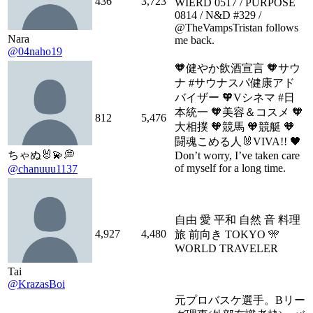
436
3,723
WIERD 0517 / PURPOSE
0814 / N&D #329 /
@TheVampsTristan follows
Nara
me back.
@04naho19
🧡健やか飲酒宣言 🧡サウ
ナ #サウナスパ健康アド
バイザー 🧡Vシネマ #日
本統一 🧡美容＆コスメ 🧡
812
5,476
大相撲 🧡競馬 🧡競艇 🧡
闘魂こめる人🐰VIVA!! 🖤
ちゃぬ🐰💫💭
Don’t worry, I’ve taken care
of myself for a long time.
@chanuuu1137
自由 愛 平和 自然 音 料理
4,927
4,480
旅 前向き TOKYO 🎌
WORLD TRAVELER
Tai
@KrazasBoi
元プロバスケ選手。Bリー