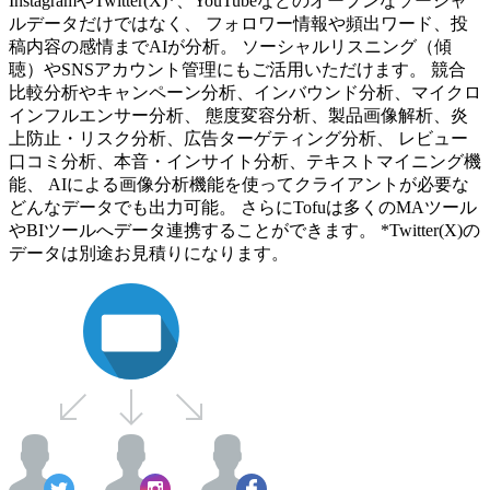
InstagramやTwitter(X)*、YouTubeなどのオープンなソーシャ
ルデータだけではなく、 フォロワー情報や頻出ワード、投
稿内容の感情までAIが分析。 ソーシャルリスニング（傾
聴）やSNSアカウント管理にもご活用いただけます。 競合
比較分析やキャンペーン分析、インバウンド分析、マイクロ
インフルエンサー分析、 態度変容分析、製品画像解析、炎
上防止・リスク分析、広告ターゲティング分析、 レビュー
口コミ分析、本音・インサイト分析、テキストマイニング機
能、 AIによる画像分析機能を使ってクライアントが必要な
どんなデータでも出力可能。 さらにTofuは多くのMAツール
やBIツールへデータ連携することができます。 *Twitter(X)の
データは別途お見積りになります。