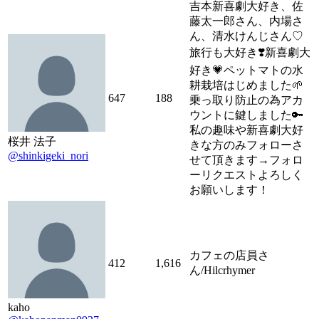
吉本新喜劇大好き、佐
藤太一郎さん、内場さ
ん、清水けんじさん♡
旅行も大好き❣️新喜劇大
好き💗ペットマトの水
耕栽培はじめました🌱
647
188
乗っ取り防止の為アカ
ウントに鍵しました🔑
私の趣味や新喜劇大好
桜井 法子
きな方のみフォローさ
@shinkigeki_nori
せて頂きます→フォロ
ーリクエストよろしく
お願いします！
カフェの店員さ
412
1,616
ん/Hilcrhymer
kaho