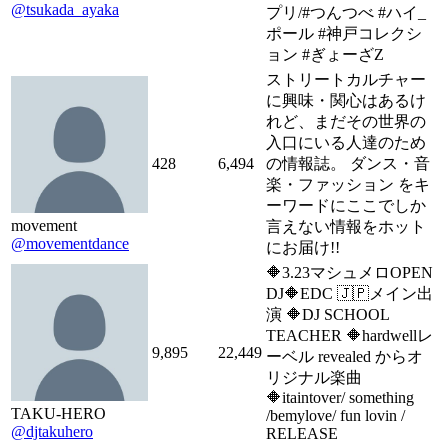
@tsukada_ayaka
プリ/#つんつべ #ハイ_
ポール #神戸コレクシ
ョン #ぎょーざZ
ストリートカルチャー
に興味・関心はあるけ
れど、まだその世界の
入口にいる人達のため
428
6,494
の情報誌。 ダンス・音
楽・ファッション をキ
ーワードにここでしか
movement
言えない情報をホット
@movementdance
にお届け!!
🔶3.23マシュメロOPEN
DJ🔶EDC 🇯🇵メイン出
演 🔶DJ SCHOOL
TEACHER 🔶hardwellレ
9,895
22,449
ーベル revealed からオ
リジナル楽曲
🔶itaintover/ something
TAKU-HERO
/bemylove/ fun lovin /
@djtakuhero
RELEASE