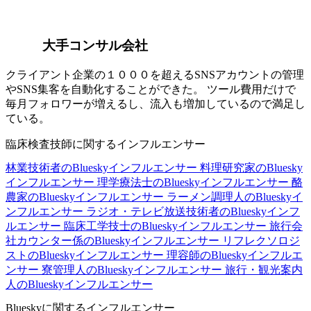
大手コンサル会社
クライアント企業の１０００を超えるSNSアカウントの管理
やSNS集客を自動化することができた。 ツール費用だけで
毎月フォロワーが増えるし、流入も増加しているので満足し
ている。
臨床検査技師に関するインフルエンサー
林業技術者のBlueskyインフルエンサー
料理研究家のBluesky
インフルエンサー
理学療法士のBlueskyインフルエンサー
酪
農家のBlueskyインフルエンサー
ラーメン調理人のBlueskyイ
ンフルエンサー
ラジオ・テレビ放送技術者のBlueskyインフ
ルエンサー
臨床工学技士のBlueskyインフルエンサー
旅行会
社カウンター係のBlueskyインフルエンサー
リフレクソロジ
ストのBlueskyインフルエンサー
理容師のBlueskyインフルエ
ンサー
寮管理人のBlueskyインフルエンサー
旅行・観光案内
人のBlueskyインフルエンサー
Blueskyに関するインフルエンサー