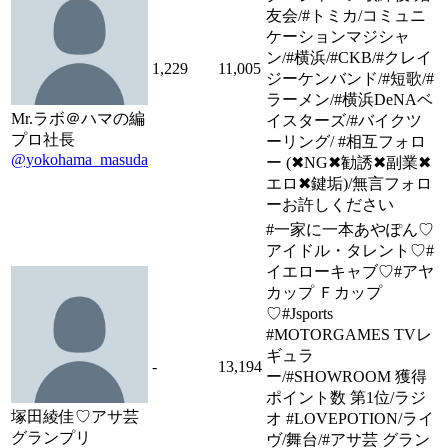
友会/#トミカ/コミュニ
ケーションマジシャ
ン/#横浜/#CKB/#クレイ
1,229
11,005
ジーケンバンド/#短歌/#
ラーメン/#横浜DeNAベ
Mr.ラボ＠ハマの編
イスターズ/#バイクツ
プロ社長
ーリング/ #相互フォロ
@yokohama_masuda
ー (✖NG✖勧誘✖副業✖
エロ✖鍵垢)/無言フォロ
ーお許しください
#一家に一本あやぽん♡
アイドル・タレント♡#
イエローキャブ♡#アヤ
カップ Ｆカップ
♡#Jsports
#MOTORGAMES TVレ
ギュラ
-
13,194
ー/#SHOWROOM 獲得
ポイント数 第1位/ラジ
塚田綾佳♡アサ芸
オ #LOVEPOTION/ライ
グランプリ
ヴ/舞台/#アサ芸 グラン