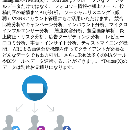
InstagramやTwitter(X)*、YouTubeなどのオープンなソーシャ
ルデータだけではなく、 フォロワー情報や頻出ワード、投
稿内容の感情までAIが分析。 ソーシャルリスニング（傾
聴）やSNSアカウント管理にもご活用いただけます。 競合
比較分析やキャンペーン分析、インバウンド分析、マイクロ
インフルエンサー分析、 態度変容分析、製品画像解析、炎
上防止・リスク分析、広告ターゲティング分析、 レビュー
口コミ分析、本音・インサイト分析、テキストマイニング機
能、 AIによる画像分析機能を使ってクライアントが必要な
どんなデータでも出力可能。 さらにTofuは多くのMAツール
やBIツールへデータ連携することができます。 *Twitter(X)の
データは別途お見積りになります。