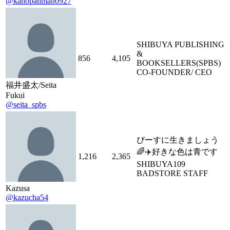
@kahopanman0927
SHIBUYA PUBLISHING
&
856
4,105
BOOKSELLERS(SPBS)
CO-FOUNDER/ CEO
福井盛太/Seita
Fukui
@seita_spbs
ぴーすに生きましょう
🌈✈️好きな色は青です
1,216
2,365
SHIBUYA109
BADSTORE STAFF
Kazusa
@kazucha54