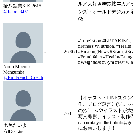
ルメ大好き🍽鉄旅🚃カメ
拾八鉱業K.K.2615
@Kure_8451
ンズ・オールドデジカメ沼
😱
#Tune1st on #BREAKING,
#Fitness #Nutrition, #Health,
-
26,960
#BreakingNews #Scam, #Sc
#Fraud #diet #HealthyEating
#Weightloss #Gym #JesusChr
Nono Mbemba
Manzumba
@En_French_Coach
【イラスト・LINEスタン
作、ブログ運営】(ソシャ
の)ゲームやイラストが大
-
768
写真撮影、イラスト制作
nanairotaiyo.illust.photo@g
七色たいよ
にお願いします！
う|Designer，