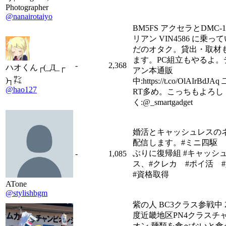
Photographer
@nanairotaiyo
BM5FS アクセラとDMC-1
リアン VIN4586 に乗っ
だのオタク。貸出・取材
ます。PC組立もやるよ。
-
2,368
ハオくん┌(_Д_┌
アン本通販
)┐㌠
中:https://t.co/OlAIrBdJ
@hao127
RT多め。こっちもよろし
く:@_smartgadget
婚活とキャッシュレスの
配信します。#ミニ四駆
ぶりに復帰組 #キャッシ
-
1,085
ス、#クレカ #ポイ活
#資格取得
ATone
@stylishbgm
紫の人 BC3クラス参戦中 2
度近畿地区PN4クラスチ
オン 麺類を食べないと食