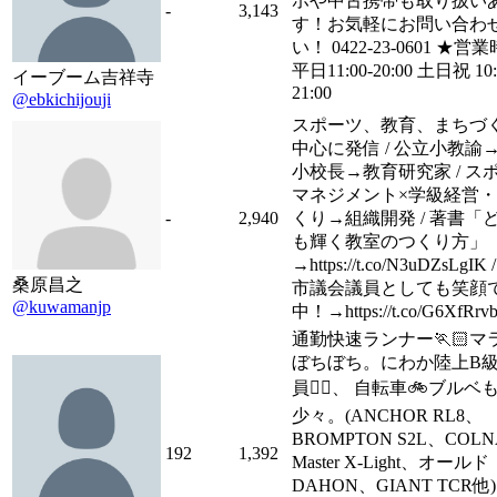
ホや中古携帯も取り扱い
-
3,143
す！お気軽にお問い合わ
い！ 0422-23-0601 ★営
平日11:00-20:00 土日祝 10:
イーブーム吉祥寺
21:00
@ebkichijouji
スポーツ、教育、まちづ
中心に発信 / 公立小教諭
小校長→教育研究家 / ス
マネジメント×学級経営
-
2,940
くり→組織開発 / 著書「
も輝く教室のつくり方」
→https://t.co/N3uDZsLgIK
桑原昌之
市議会議員としても笑顔
@kuwamanjp
中！→https://t.co/G6XfRrvb
通勤快速ランナー🏃🏻マ
ぼちぼち。にわか陸上B
員🏃‍♀、 自転車🚲ブルベ
少々。(ANCHOR RL8、
BROMPTON S2L、COL
192
1,392
Master X-Light、オールド
DAHON、GIANT TCR他)