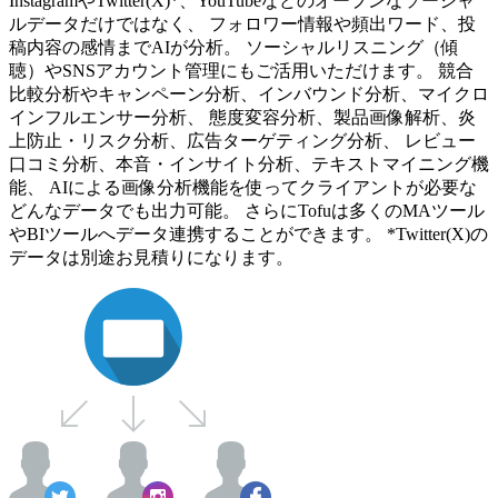
InstagramやTwitter(X)*、YouTubeなどのオープンなソーシャ
ルデータだけではなく、 フォロワー情報や頻出ワード、投
稿内容の感情までAIが分析。 ソーシャルリスニング（傾
聴）やSNSアカウント管理にもご活用いただけます。 競合
比較分析やキャンペーン分析、インバウンド分析、マイクロ
インフルエンサー分析、 態度変容分析、製品画像解析、炎
上防止・リスク分析、広告ターゲティング分析、 レビュー
口コミ分析、本音・インサイト分析、テキストマイニング機
能、 AIによる画像分析機能を使ってクライアントが必要な
どんなデータでも出力可能。 さらにTofuは多くのMAツール
やBIツールへデータ連携することができます。 *Twitter(X)の
データは別途お見積りになります。