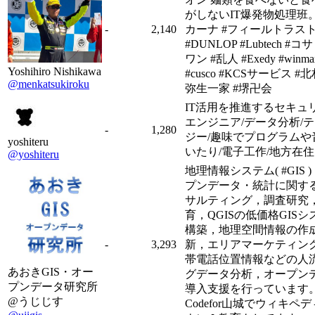
がしないIT爆発物処理班
-
2,140
カーナ #フィールトラス
#DUNLOP #Lubtech #
ワン #乱人 #Exedy #winma
Yoshihiro Nishikawa
#cusco #KCSサービス #北
@menkatsukiroku
弥生一家 #堺卍会
IT活用を推進するセキュ
エンジニア/データ分析/
-
1,280
ジー/趣味でプログラムや
yoshiteru
いたり/電子工作/地方在住
@yoshiteru
地理情報システム( #GIS 
プンデータ・統計に関す
サルティング，調査研究
育，QGISの低価格GISシ
構築，地理空間情報の作
-
3,293
新，エリアマーケティン
帯電話位置情報などの人
あおきGIS・オー
グデータ分析，オープン
プンデータ研究所
導入支援を行っています
@うじじす
Codefor山城でウィキペ