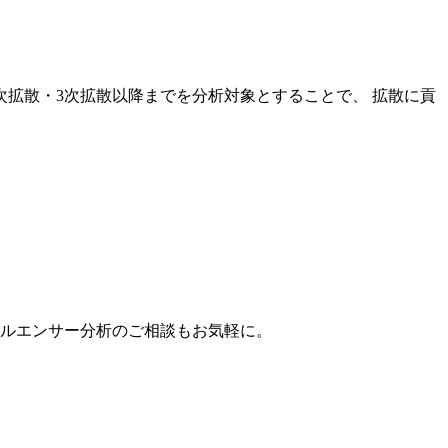
次拡散・3次拡散以降までを分析対象とすることで、 拡散に貢
。
フルエンサー分析のご相談もお気軽に。