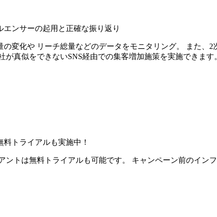
ルエンサーの起用と正確な振り返り
の変化や リーチ総量などのデータをモニタリング。 また、2
社が真似をできないSNS経由での集客増加施策を実施できます
無料トライアルも実施中！
アントは無料トライアルも可能です。 キャンペーン前のイン