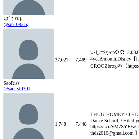
ｽｽﾞｷ ﾋﾛﾄ
@sm_0821g
いしづかcp🌻💞13.0
4year9month.Disney【h
37,027
7,469
CROOZbrog✍️【https:
SaoRi✩
@sao_sf0301
THUG-HOMEY / T
Dance School] / Hilcrh
1,748
7,448
https://t.co/yM7SYFFa
thds2010@gmail.com 