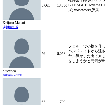
松井啓十郎 (KJ) Pro. Bask
B.LEAGUE Toyama 
8,661
13,850
ズ) voiceworks所属
Keijuro Matsui
@kjmts16
フェルトで小物を作
ハンドメイドから遠
56
6,058
ヤル気がまた出て来
をしようかと元気が
bluecoco
@kumikomk
63
1,799