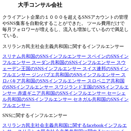
大手コンサル会社
クライアント企業の１０００を超えるSNSアカウントの管理
やSNS集客を自動化することができた。 ツール費用だけで
毎月フォロワーが増えるし、流入も増加しているので満足し
ている。
スリランカ民主社会主義共和国に関するインフルエンサー
スリナム共和国のSNSインフルエンサー
スペインのSNSイン
フルエンサー
スーダン共和国のSNSインフルエンサー
スウ
ェーデン王国のSNSインフルエンサー
スイス連邦のSNSイン
フルエンサー
ジンバブエ共和国のSNSインフルエンサー
ス
ロバキア共和国のSNSインフルエンサー
スロベニア共和国
のSNSインフルエンサー
スワジランド王国のSNSインフルエ
ンサー
赤道ギニア共和国のSNSインフルエンサー
セーシェ
ル共和国のSNSインフルエンサー
セネガル共和国のSNSイン
フルエンサー
SNSに関するインフルエンサー
スリランカ民主社会主義共和国に関するfacebookインフルエ