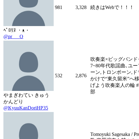
981
3,328
続きはWebで！！！
ﾍﾟﾛﾘﾇ ・ᴥ・
@pr___O
吹奏楽×ビッグバンド
7~80年代歌謡曲､ユ
ーン,トロンボーン,ド
532
2,876
かけで“東久留米”へ移
げよう吹奏楽人の輪 
部
やまぎわてい きゅう
かんどり
@KyuuKanDoriHP35
Tomoyuki Sagesaka / Pro