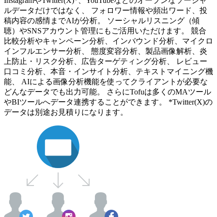
InstagramやTwitter(X)*、YouTubeなどのオープンなソーシャ
ルデータだけではなく、 フォロワー情報や頻出ワード、投
稿内容の感情までAIが分析。 ソーシャルリスニング（傾
聴）やSNSアカウント管理にもご活用いただけます。 競合
比較分析やキャンペーン分析、インバウンド分析、マイクロ
インフルエンサー分析、 態度変容分析、製品画像解析、炎
上防止・リスク分析、広告ターゲティング分析、 レビュー
口コミ分析、本音・インサイト分析、テキストマイニング機
能、 AIによる画像分析機能を使ってクライアントが必要な
どんなデータでも出力可能。 さらにTofuは多くのMAツール
やBIツールへデータ連携することができます。 *Twitter(X)の
データは別途お見積りになります。