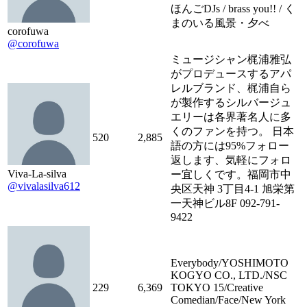
ほんごDJs / brass you!! / く
まのいる風景・夕べ
corofuwa
@corofuwa
ミュージシャン梶浦雅弘
がプロデュースするアパ
レルブランド、梶浦自ら
が製作するシルバージュ
エリーは各界著名人に多
くのファンを持つ。 日本
520
2,885
語の方には95%フォロー
返します、気軽にフォロ
Viva-La-silva
ー宜しくです。福岡市中
@vivalasilva612
央区天神 3丁目4-1 旭栄第
一天神ビル8F 092-791-
9422
Everybody/YOSHIMOTO
KOGYO CO., LTD./NSC
229
6,369
TOKYO 15/Creative
Comedian/Face/New York