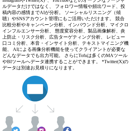
InstagramやTwitter(X)*、YouTubeなどのオープンなソーシャ
ルデータだけではなく、 フォロワー情報や頻出ワード、投
稿内容の感情までAIが分析。 ソーシャルリスニング（傾
聴）やSNSアカウント管理にもご活用いただけます。 競合
比較分析やキャンペーン分析、インバウンド分析、マイクロ
インフルエンサー分析、 態度変容分析、製品画像解析、炎
上防止・リスク分析、広告ターゲティング分析、 レビュー
口コミ分析、本音・インサイト分析、テキストマイニング機
能、 AIによる画像分析機能を使ってクライアントが必要な
どんなデータでも出力可能。 さらにTofuは多くのMAツール
やBIツールへデータ連携することができます。 *Twitter(X)の
データは別途お見積りになります。