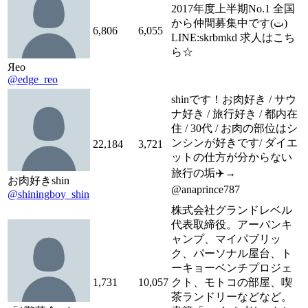
2017年度上半期No.1 全国
から仲間募集中です(ت)
6,806
6,055
LINE:skrbmkd 求人はこち
ら☆
Яeo
@edge_reo
shinです！お肉好き / サウ
ナ好き / 旅行好き / 都内在
住 / 30代 / お肉の部位はシ
ンシンが好きです/ ダイエ
22,184
3,721
ットの仕方が分からない
旅行の垢✈️→
お肉好きshin
@anaprince787
@shiningboy_shin
株式会社グランドレベル
代表取締役。アーバンキ
ャンプ、マイパブリッ
ク、パーソナル屋台、ト
ーキョーベンチプロジェ
1,731
10,057
クト、モトコの部屋、喫
茶ランドリーなどなど。