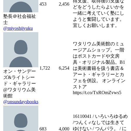
得支援、取得後の支援な
453
2,456
どをどうしたらよいかを
一緒に考えていく塾にし
塾長＠社会福祉
ようと奮闘しています。
士
宜しくお願いします。
@miyoshijyuku
ワタリウム美術館のミュ
ージアムショップ。一階
はポストカードや文房
具・オリジナル製品。B1
1,722
6,254
は美術書籍を扱う書店＆
オン・サンデー
アート・ギャラリーとカ
ズ&ライトシー
フェを併設。 オンライン
ド・ギャラリー
ストア
@ワタリウム美
https://t.co/TxROmZvws5
術館
@onsundaysbooks
16110041 / いろいろゆるめ
/つんく♂なしでは生きて
ゆけない / つんパラ。 / に
683
4,000