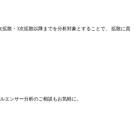
次拡散・3次拡散以降までを分析対象とすることで、 拡散に貢
。
フルエンサー分析のご相談もお気軽に。