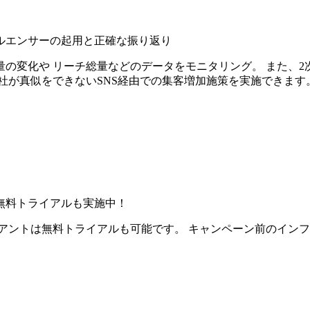
ルエンサーの起用と正確な振り返り
の変化や リーチ総量などのデータをモニタリング。 また、2
社が真似をできないSNS経由での集客増加施策を実施できます
無料トライアルも実施中！
アントは無料トライアルも可能です。 キャンペーン前のイン