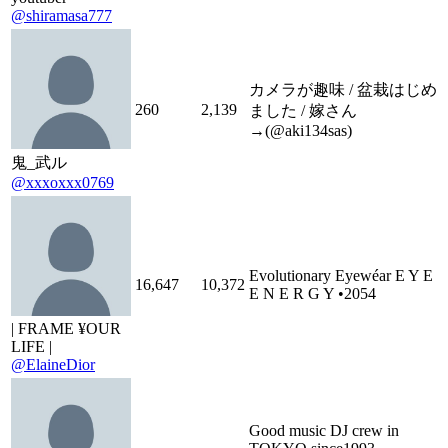
@shiramasa777
カメラが趣味 / 盆栽はじめ
260
2,139
ました / 嫁さん
→(@aki134sas)
鬼_武ル
@xxxoxxx0769
Evolutionary Eyewéar E Y E
16,647
10,372
E N E R G Y •2054
| FRAME ¥OUR
LIFE |
@ElaineDior
Good music DJ crew in