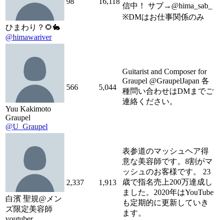
98
16,118
信中！ サブ→@hima_sab_
※DMはお仕事関係のみ
ひまわり？🌻🐇
@himawariver
Guitarist and Composer for
Graupel @GraupelJapan 各
566
5,044
種問い合わせはDMまでご
連絡ください。
Yuu Kakimoto
Graupel
@U_Graupel
表参道のマッシュヘア得
意な美容師です。8割がマ
ッシュのお客様です。 23
歳で指名売上200万達成し
2,337
1,913
ました。2020年はYouTube
白濱 聖規@メン
も定期的に更新していき
ズ限定美容師
ます。
youtuber