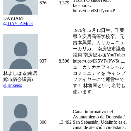
TOKYO since1993.
676
3,379
facebook:
https://t.co/lSiJTyxmzP
DAYJAM
@DAYJAMnet
1976年12月12日生。千葉
県立安房高等学校卒。元
吉本興業。カリカ→ニュ
ーカリカ。 南房総市議会
議員 南房総応援YouTuber
937
8,596
https://t.co/lK5VF4PWSt ニ
ューカリカオフィシャル
林よしはる(南房
コミュニティを キャンプ
総市議会議員)
ファイヤーにて運営中で
@rinkeiso
す！ 林将軍という名前も
使います。
Canal informativo del
Ayuntamiento de Donostia /
300
13,492
San Sebastián. Udalinfo es el
canal de atención ciudadana: