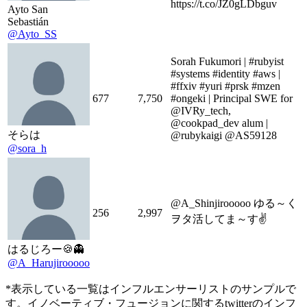
https://t.co/JZ0gLDbguv
Ayto San
Sebastián
@Ayto_SS
Sorah Fukumori | #rubyist
#systems #identity #aws |
#ffxiv #yuri #prsk #mzen
677
7,750
#ongeki | Principal SWE for
@IVRy_tech,
@cookpad_dev alum |
そらは
@rubykaigi @AS59128
@sora_h
@A_Shinjirooooo ゆる～く
256
2,997
ヲタ活してま～す✌️
はるじろー🍪👻
@A_Harujirooooo
*表示している一覧はインフルエンサーリストのサンプルで
す。イノベーティブ・フュージョンに関するtwitterのインフ