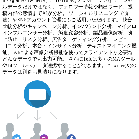
InstagramやTwitter(X)*、YouTubeなどのオープンなソーシャ
ルデータだけではなく、 フォロワー情報や頻出ワード、投
稿内容の感情までAIが分析。 ソーシャルリスニング（傾
聴）やSNSアカウント管理にもご活用いただけます。 競合
比較分析やキャンペーン分析、インバウンド分析、マイクロ
インフルエンサー分析、 態度変容分析、製品画像解析、炎
上防止・リスク分析、広告ターゲティング分析、 レビュー
口コミ分析、本音・インサイト分析、テキストマイニング機
能、 AIによる画像分析機能を使ってクライアントが必要な
どんなデータでも出力可能。 さらにTofuは多くのMAツール
やBIツールへデータ連携することができます。 *Twitter(X)の
データは別途お見積りになります。