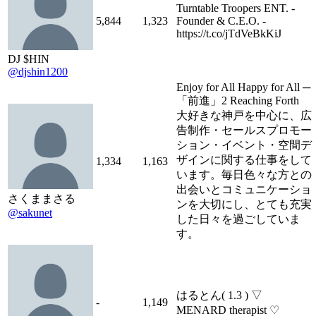
Turntable Troopers ENT. -
5,844
1,323
Founder & C.E.O. -
https://t.co/jTdVeBkKiJ
DJ $HIN
@djshin1200
Enjoy for All Happy for All ─
「前進」2 Reaching Forth
大好きな神戸を中心に、広
告制作・セールスプロモー
ション・イベント・空間デ
ザインに関する仕事をして
1,334
1,163
います。毎日色々な方との
出会いとコミュニケーショ
さくままさる
ンを大切にし、とても充実
@sakunet
した日々を過ごしていま
す。
はるとん( 1.3 ) ▽
-
1,149
MENARD therapist ♡