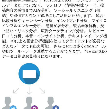
InstagramやTwitter(X)*、YouTubeなどのオープンなソーシャ
ルデータだけではなく、 フォロワー情報や頻出ワード、投
稿内容の感情までAIが分析。 ソーシャルリスニング（傾
聴）やSNSアカウント管理にもご活用いただけます。 競合
比較分析やキャンペーン分析、インバウンド分析、マイクロ
インフルエンサー分析、 態度変容分析、製品画像解析、炎
上防止・リスク分析、広告ターゲティング分析、 レビュー
口コミ分析、本音・インサイト分析、テキストマイニング機
能、 AIによる画像分析機能を使ってクライアントが必要な
どんなデータでも出力可能。 さらにTofuは多くのMAツール
やBIツールへデータ連携することができます。 *Twitter(X)の
データは別途お見積りになります。