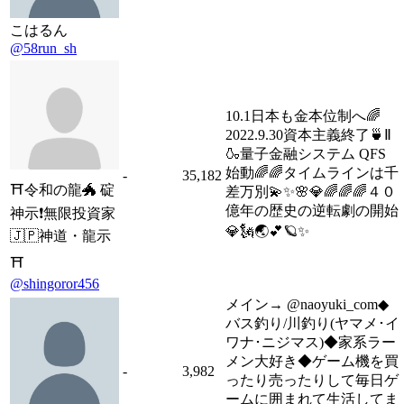
こはるん
@58run_sh
10.1日本も金本位制へ🌈
2022.9.30資本主義終了🍵Ⅱ
🍶量子金融システム QFS
始動🌈🌈タイムラインは千
-
35,182
⛩️令和の龍🐲 碇
差万別💫✨🌸💎🌈🌈🌈４０
億年の歴史の逆転劇の開始
神示❗️無限投資家
💎🗽🌏💕🪐✨
🇯🇵神道・龍示
⛩️
@shingoror456
メイン→ @naoyuki_com◆
バス釣り/川釣り(ヤマメ･イ
ワナ･ニジマス)◆家系ラー
メン大好き◆ゲーム機を買
-
3,982
ったり売ったりして毎日ゲ
ームに囲まれて生活してま