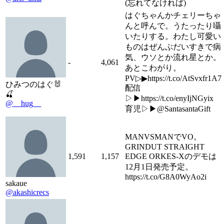
(忘れてなければ)
はぐちゃんかチェリーちゃ
んと呼んで。うたったり囁
いたりする。わたし可愛い
ものはぜんぶだいすきで病
気、ウソとか流れ星とか。
-
4,061
あとこわがり。
PV▷▶︎https://t.co/AtSvxfr1A7
ひみつのはぐ🐰
配信
🍒
▷▶︎https://t.co/enyIjNGyix
@__hug__
育児▷▶︎@SantasantaGift
MANVSMANでVO。
GRINDUT STRAIGHT
1,591
1,157
EDGE ORKES-Xのデモは
12月1日発売予定。
https://t.co/G8A0WyAo2i
sakaue
@akashicrecs