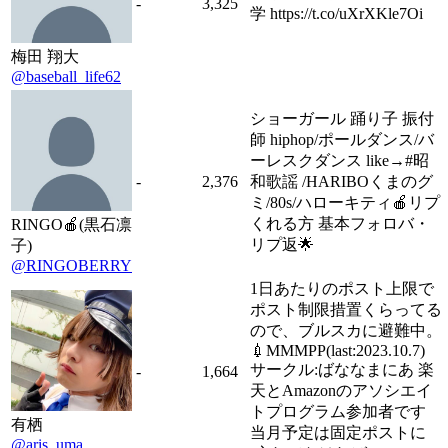
-
3,325
学 https://t.co/uXrXKle7Oi
梅田 翔大
@baseball_life62
ショーガール 踊り子 振付
師 hiphop/ポールダンス/バ
ーレスクダンス like→#昭
-
2,376
和歌謡 /HARIBOくまのグ
ミ/80s/ハローキティ🍎リプ
くれる方 基本フォロバ・
RINGO🍎(黒石凛
リプ返🌟
子)
@RINGOBERRY
1日あたりのポスト上限で
ポスト制限措置くらってる
ので、ブルスカに避難中。
💉MMMPP(last:2023.10.7)
サークル:ばななまにあ 楽
-
1,664
天とAmazonのアソシエイ
トプログラム参加者です
有栖
当月予定は固定ポストに
@aris_uma