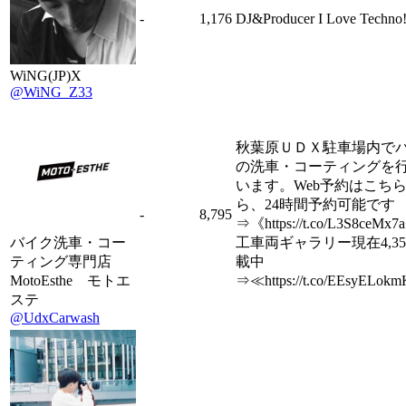
-
1,176
DJ&Producer I Love Techno!
WiNG(JP)X
@WiNG_Z33
秋葉原ＵＤＸ駐車場内で
の洗車・コーティングを
います。Web予約はこち
ら、24時間予約可能です
-
8,795
⇒《https://t.co/L3S8ceMx
バイク洗車・コー
工車両ギャラリー現在4,35
ティング専門店
載中
MotoEsthe モトエ
⇒≪https://t.co/EEsyELok
ステ
@UdxCarwash