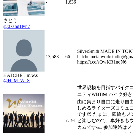
-
1,636
さとう
@07and1lvn7
SilverSmith MADE IN TO
13,583
66
hatchetmetalworkstudio@gma
https://t.co/sQwKR1nqN6
HATCHET m.w.s
@H_M_W_S
世界規模を目指すバイク
ニティWBT🏍️ バイク好
由に集まり自由に走り自
しめるライダーズコミュ
です😊 たまに、四輪もメ
-
7,191
と楽しむので、車好きも
カムです🏎️ 参加連絡は