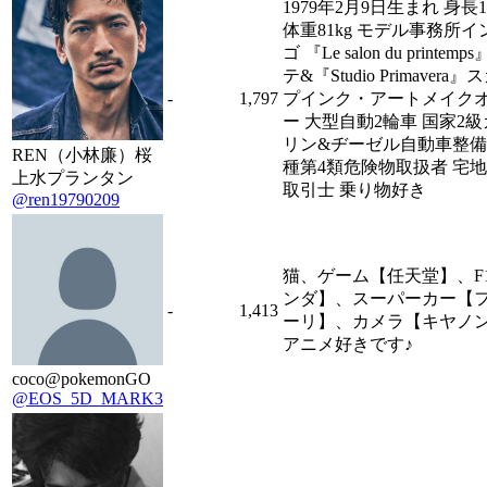
1979年2月9日生まれ 身長1
体重81kg モデル事務所イ
ゴ 『Le salon du printem
テ&『Studio Primavera
-
1,797
プインク・アートメイク
ー 大型自動2輪車 国家2
リン&ヂーゼル自動車整備
REN（小林廉）桜
種第4類危険物取扱者 宅
上水プランタン
取引士 乗り物好き
@ren19790209
猫、ゲーム【任天堂】、F
ンダ】、スーパーカー【
-
1,413
ーリ】、カメラ【キヤノ
アニメ好きです♪
coco@pokemonGO
@EOS_5D_MARK3