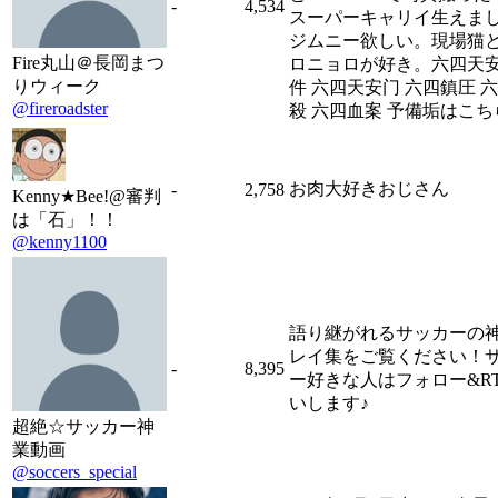
-
4,534
スーパーキャリイ生えま
ジムニー欲しい。現場猫
Fire丸山＠長岡まつ
ロニョロが好き。六四天
りウィーク
件 六四天安门 六四鎮圧 
@fireroadster
殺 六四血案 予備垢はこち
お肉大好きおじさん
-
2,758
Kenny★Bee!@審判
は「石」！！
@kenny1100
語り継がれるサッカーの
レイ集をご覧ください！
-
8,395
ー好きな人はフォロー&R
いします♪
超絶☆サッカー神
業動画
@soccers_special