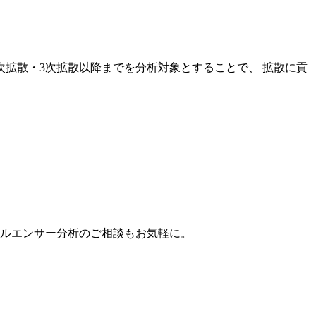
次拡散・3次拡散以降までを分析対象とすることで、 拡散に貢
。
フルエンサー分析のご相談もお気軽に。