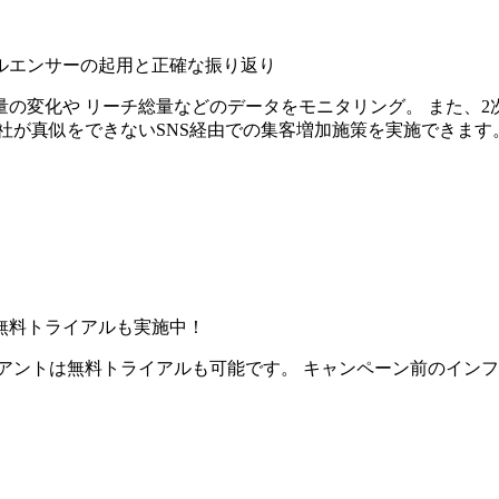
ルエンサーの起用と正確な振り返り
の変化や リーチ総量などのデータをモニタリング。 また、2
社が真似をできないSNS経由での集客増加施策を実施できます
無料トライアルも実施中！
アントは無料トライアルも可能です。 キャンペーン前のイン