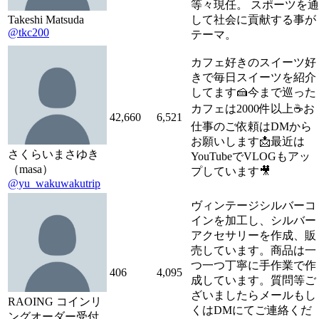
等々現任。 スポーツを通
Takeshi Matsuda
して社会に貢献する事が
@tkc200
テーマ。
カフェ好きのスイーツ好
きで毎日スイーツを紹介
してます🍰今まで巡った
カフェは2000件以上☕️お
42,660
6,521
仕事のご依頼はDMから
お願いします📩最近は
さくらいまさゆき
YouTubeでVLOGもアッ
（masa）
プしています🎥
@yu_wakuwakutrip
ヴィンテージシルバーコ
インを加工し、シルバー
アクセサリーを作成、販
売しています。商品は一
つ一つ丁寧に手作業で作
406
4,095
成しています。質問等ご
ざいましたらメールもし
RAOING コインリ
くはDMにてご連絡くだ
ングオーダー受付