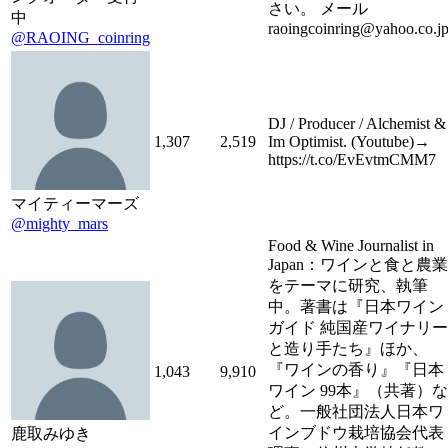
さい。 メール
中
raoingcoinring@yahoo.co.j
@RAOING_coinring
DJ / Producer / Alchemist &
1,307
2,519
Im Optimist. (Youtube)→
https://t.co/EvEvtmCMM7
マイティーマーズ
@mighty_mars
Food & Wine Journalist in
Japan：ワインと食と農業
をテーマに研究、執筆
中。著書は『日本ワイン
ガイド 純国産ワイナリー
と造り手たち』ほか、
『ワインの香り』『日本
1,043
9,910
ワイン 99本』（共著）な
ど。一般社団法人日本ワ
インブドウ栽培協会代表
鹿取みゆき