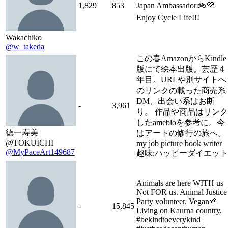
1,829
853
Japan Ambassador🚲💜
Enjoy Cycle Life!!!
Wakachiko
@w_takeda
この春AmazonからKindle
版にて絵本出版。芸歴４
年目。URLや別サイトへ
のリンクの載った商売系
DM、出会い系はお断
-
3,961
り。 作品や商品はリンク
したamebloを参考に。今
徳一寿美
はアートの修行の旅へ。
@TOKUICHI
my job picture book writer
@MyPaceArt149687
趣味:ハッピーダイエット
Animals are here WITH us
Not FOR us. Animal Justice
Party volunteer. Vegan🌱
-
15,845
Living on Kaurna country.
#bekindtoeverykind