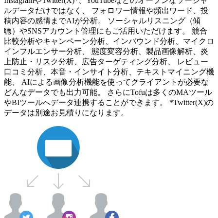
InstagramやTwitter(X)*、YouTubeなどのオープンなソーシャ
ルデータだけではなく、 フォロワー情報や頻出ワード、投
稿内容の感情までAIが分析。 ソーシャルリスニング（傾
聴）やSNSアカウント管理にもご活用いただけます。 競合
比較分析やキャンペーン分析、インバウンド分析、マイクロ
インフルエンサー分析、 態度変容分析、製品画像解析、炎
上防止・リスク分析、広告ターゲティング分析、 レビュー
口コミ分析、本音・インサイト分析、テキストマイニング機
能、 AIによる画像分析機能を使ってクライアントが必要な
どんなデータでも出力可能。 さらにTofuは多くのMAツール
やBIツールへデータ連携することができます。 *Twitter(X)の
データは別途お見積りになります。