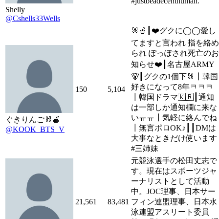
#justbeadecenthuman.
Shelly
@Cshells33Wells
🐰🍎┃❤️グクに◯◯愛し
てますと言われ 指を絡め
られ ぽっぽされ死亡のお
知らせ❤️┃名古屋ARMY
🐻┃グクの1個下🐰┃韓国
好きになって8年ㅋㅋㅋ
150
5,104
┃韓国ドラマ🇰🇷┃通知
は一部しか通知欄に来な
いㅠㅠ┃気軽に絡んでね
ぐきりんご🐰🍎
┃無言ポロOK♪┃┃DMは
@KOOK_BTS_V
大事なときだけ使います
#三姉妹
元競泳選手の松田丈志で
す。現在はスポーツジャ
ーナリストとして活動
中。JOC理事、日本サー
21,561
83,481
フィン連盟理事、日本水
泳連盟アスリート委員