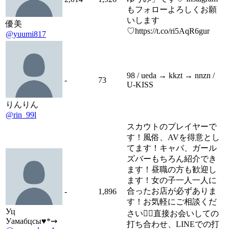
もフォローよろしくお願
いします
優美
♡https://t.co/ri5AqR6gur
@yuumi817
98 / ueda → kkzt → nnzn /
-
73
U-KISS
りんりん
@rin_99l
スカウトのプレイヤーで
す！風俗、AVを得意とし
てます！キャバ、ガール
ズバーもちろん紹介でき
ます！昼職の方も歓迎し
ます！女の子一人一人に
合ったお店が必ずありま
-
1,896
す！お気軽にご相談くだ
Уц
さい🙇‍♂️直接お会いしての
Уамабцсы♥*⇝
打ち合わせ、LINEでの打