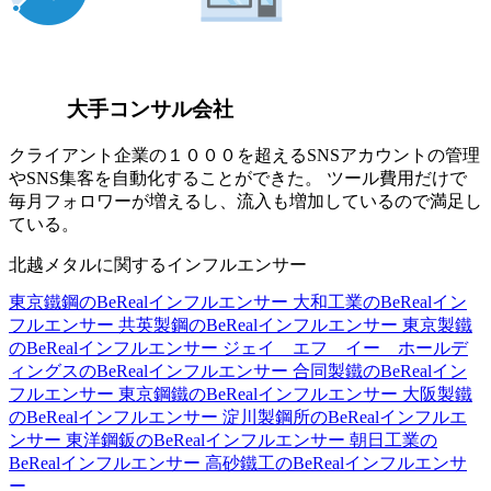
大手コンサル会社
クライアント企業の１０００を超えるSNSアカウントの管理
やSNS集客を自動化することができた。 ツール費用だけで
毎月フォロワーが増えるし、流入も増加しているので満足し
ている。
北越メタルに関するインフルエンサー
東京鐵鋼のBeRealインフルエンサー
大和工業のBeRealイン
フルエンサー
共英製鋼のBeRealインフルエンサー
東京製鐵
のBeRealインフルエンサー
ジェイ エフ イー ホールデ
ィングスのBeRealインフルエンサー
合同製鐵のBeRealイン
フルエンサー
東京鋼鐵のBeRealインフルエンサー
大阪製鐵
のBeRealインフルエンサー
淀川製鋼所のBeRealインフルエ
ンサー
東洋鋼鈑のBeRealインフルエンサー
朝日工業の
BeRealインフルエンサー
高砂鐵工のBeRealインフルエンサ
ー