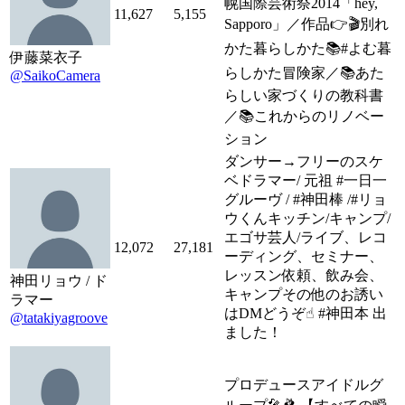
幌国際芸術祭2014「hey,
11,627
5,155
Sapporo」／作品👉🎬別れ
かた暮らしかた📚#よむ暮
伊藤菜衣子
らしかた冒険家／📚あた
@SaikoCamera
らしい家づくりの教科書
／📚これからのリノベー
ション
ダンサー→フリーのスケ
ベドラマー/ 元祖 #一日一
グルーヴ / #神田棒 /#リョ
ウくんキッチン/キャンプ/
エゴサ芸人/ライブ、レコ
12,072
27,181
ーディング、セミナー、
レッスン依頼、飲み会、
神田リョウ / ド
キャンプその他のお誘い
ラマー
はDMどうぞ☝︎ #神田本 出
@tatakiyagroove
ました！
プロデュースアイドルグ