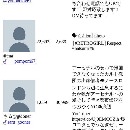
@youonelove1
ち合わせ電話でもOKで
す！ 即対応致します！
DM待ってます！
🗣 fashion┆photo
22,692
2,639
┆#RETROGIRL┆Respect
=natsumi %
®️ena
@___pompom67
アーセナルのせいで帰国
できなくなったカルト教
団の出家信者👁️ノースロ
ンドンら辺に生息するに
わか猿がアーセナルへの
愛そして時々都市伝説を
1,659
30,999
つぶやくYO👁️底辺
YouTuber
さる@gØöner
https://t.co/Uj0EMCOZih 🐵
@saru_gooner
ロコタビでうなぎゼリー