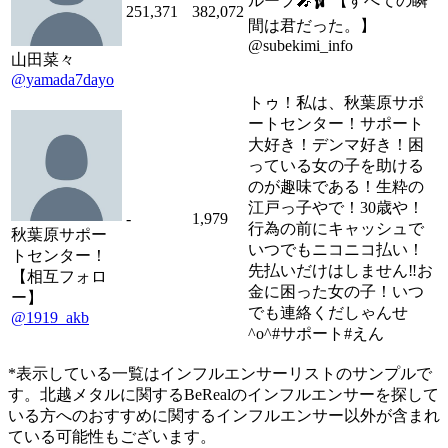
ループ🎤🩰 【すべての瞬
251,371
382,072
間は君だった。】
@subekimi_info
山田菜々
@yamada7dayo
トゥ！私は、秋葉原サポ
ートセンター！サポート
大好き！デンマ好き！困
っている女の子を助ける
のが趣味である！生粋の
江戸っ子やで！30歳や！
-
1,979
行為の前にキャッシュで
秋葉原サポー
いつでもニコニコ払い！
トセンター！
先払いだけはしません‼︎お
【相互フォロ
金に困った女の子！いつ
ー】
でも連絡くだしゃんせ
@1919_akb
^o^#サポート#えん
*表示している一覧はインフルエンサーリストのサンプルで
す。北越メタルに関するBeRealのインフルエンサーを探して
いる方へのおすすめに関するインフルエンサー以外が含まれ
ている可能性もございます。