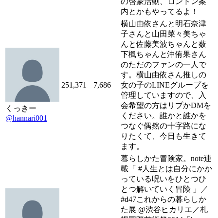
の啓蒙活動、ロンドン案
内とかもやってるよ！
横山由依さんと明石奈津
子さんと山田菜々美ちゃ
んと佐藤美波ちゃんと薮
下楓ちゃんと沖侑果さん
のただのファンの一人で
す。横山由依さん推しの
251,371
7,686
女の子のLINEグループを
管理していますので、入
会希望の方はリプかDMを
くっきー
ください。誰かと誰かを
@hannari001
つなぐ偶然の十字路にな
りたくて、今日も生きて
ます。
暮らしかた冒険家。note連
載「 #人生とは自分にかか
っている呪いをひとつひ
とつ解いていく冒険 」／
#d47これからの暮らしか
た展 @渋谷ヒカリエ／札