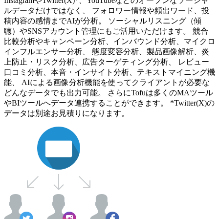
InstagramやTwitter(X)*、YouTubeなどのオープンなソーシャ
ルデータだけではなく、 フォロワー情報や頻出ワード、投
稿内容の感情までAIが分析。 ソーシャルリスニング（傾
聴）やSNSアカウント管理にもご活用いただけます。 競合
比較分析やキャンペーン分析、インバウンド分析、マイクロ
インフルエンサー分析、 態度変容分析、製品画像解析、炎
上防止・リスク分析、広告ターゲティング分析、 レビュー
口コミ分析、本音・インサイト分析、テキストマイニング機
能、 AIによる画像分析機能を使ってクライアントが必要な
どんなデータでも出力可能。 さらにTofuは多くのMAツール
やBIツールへデータ連携することができます。 *Twitter(X)の
データは別途お見積りになります。