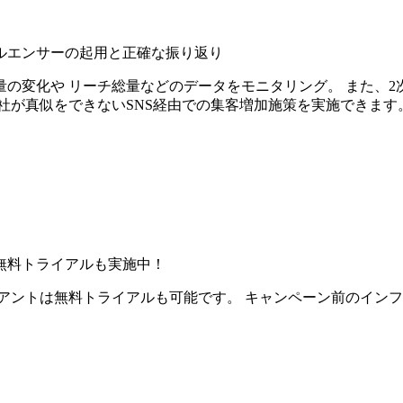
ルエンサーの起用と正確な振り返り
の変化や リーチ総量などのデータをモニタリング。 また、2
社が真似をできないSNS経由での集客増加施策を実施できます
無料トライアルも実施中！
アントは無料トライアルも可能です。 キャンペーン前のイン