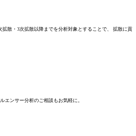
次拡散・3次拡散以降までを分析対象とすることで、 拡散に貢
。
フルエンサー分析のご相談もお気軽に。