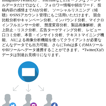
InstagramやTwitter(X)*、YouTubeなどのオープンなソーシャ
ルデータだけではなく、 フォロワー情報や頻出ワード、投
稿内容の感情までAIが分析。 ソーシャルリスニング（傾
聴）やSNSアカウント管理にもご活用いただけます。 競合
比較分析やキャンペーン分析、インバウンド分析、マイクロ
インフルエンサー分析、 態度変容分析、製品画像解析、炎
上防止・リスク分析、広告ターゲティング分析、 レビュー
口コミ分析、本音・インサイト分析、テキストマイニング機
能、 AIによる画像分析機能を使ってクライアントが必要な
どんなデータでも出力可能。 さらにTofuは多くのMAツール
やBIツールへデータ連携することができます。 *Twitter(X)の
データは別途お見積りになります。