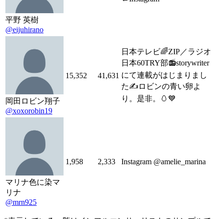
平野 英樹
@eijuhirano
日本テレビ🌈ZIP／ラジオ
日本60TRY部📻storywriter
にて連載がはじまりまし
15,352
41,631
た✍️ロビンの青い卵よ
り。是非。🥚💙
岡田ロビン翔子
@xoxorobin19
1,958
2,333
Instagram @amelie_marina
マリナ色に染マ
リナ
@mrn925