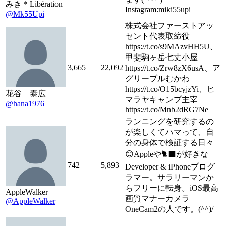
みき＊Libération
Instagram:miki55upi
@Mk55Upi
株式会社ファーストアッ
セント代表取締役
https://t.co/s9MAzvHH5U、
甲斐駒ヶ岳七丈小屋
3,665
22,092
https://t.co/Zrw8zX6usA、ア
グリーブルむかわ
https://t.co/O15bcyjzYi、ヒ
花谷 泰広
マラヤキャンプ主宰
@hana1976
https://t.co/Mnb2dRG7Ne
ランニングを研究するの
が楽しくてハマって、自
分の身体で検証する日々
😊Appleや🐈‍⬛が好きな
742
5,893
Developer & iPhoneプログ
ラマー。サラリーマンか
らフリーに転身。iOS最高
AppleWalker
画質マナーカメラ
@AppleWalker
OneCam2の人です。(^^)/