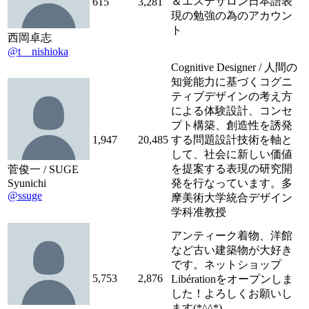
＆エステサロン日本語表
615
3,281
現の勉強の為のアカウン
ト
西岡卓志
@t__nishioka
Cognitive Designer / 人間の
知覚能力に基づくコグニ
ティブデザインの考え方
による体験設計、コンセ
プト構築、創造性を誘発
1,947
20,485
する問題設計技術を軸と
して、社会に新しい価値
を提案する表現の研究開
菅俊一 / SUGE
Syunichi
発を行なっています。多
@ssuge
摩美術大学統合デザイン
学科准教授
アンティーク着物、洋館
など古い建築物が大好き
です。ネットショップ
5,753
2,876
Libérationをオープンしま
した！よろしくお願いし
ます(*^^*)