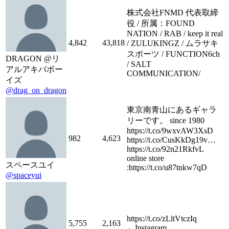
株式会社FNMD 代表取締
役 / 所属：FOUND
NATION / RAB / keep it real
4,842
43,818
/ ZULUKINGZ / ムラサキ
スポーツ / FUNCTION6ch
DRAGON @リ
/ SALT
アルアキバボー
COMMUNICATION/
イズ
@drag_on_dragon
東京南青山にあるギャラ
リーです。 since 1980
https://t.co/9wxvAW3XsD
982
4,623
https://t.co/CusKkDg19v…
https://t.co/92n21RkfvL
online store
スペースユイ
:https://t.co/u87tnkw7qD
@spaceyui
https://t.co/zLltVtczIq
5,755
2,163
←Instagram