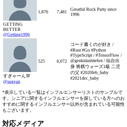
Greatful Rock Party since
1,876
7,481
1996
GETTiNG
BETTER
@Getting1996
コード書くのが好き /
#Rust #Go #Python
#TypeScript / #TensorFlow /
@genkidashitebot / 仙台出
525
6,072
身 将棋ウォーズ1級 二児
の父 #2020feb_baby
すぎゃーん💯
#2021dec_baby
@sugyan
*表示している一覧はインフルエンサーリストのサンプルで
す。シニアに関するインフルエンサーを探している方へのお
すすめに関するインフルエンサー以外が含まれている可能性
もございます。
対応メディア