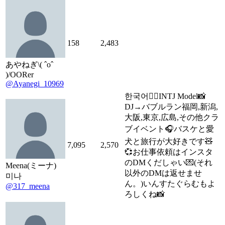
158
2,483
あやねぎ\( ˆoˆ
)/OORer
@Ayanegi_10969
한국어🙆‍♀️INTJ Model📸
DJ→バブルラン福岡,新潟,
大阪,東京,広島,その他クラ
ブイベント🎧バスケと愛
犬と旅行が大好きです🧸
7,095
2,570
💞お仕事依頼はインスタ
のDMくだしゃい💌(それ
Meena(ミーナ)
以外のDMは返せませ
미나
ん。)いんすたぐらむもよ
@317_meena
ろしくね📸