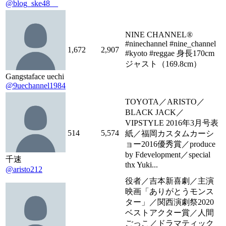
@blog_ske48__
NINE CHANNEL®︎
#ninechannel #nine_channel
1,672
2,907
#kyoto #reggae 身長170cm
ジャスト（169.8cm）
Gangstaface uechi
@9uechannel1984
TOYOTA／ARISTO／
BLACK JACK／
VIPSTYLE 2016年3月号表
514
5,574
紙／福岡カスタムカーシ
ョー2016優秀賞／produce
by Fdevelopment／special
千速
thx Yuki...
@aristo212
役者／吉本新喜劇／主演
映画「ありがとうモンス
ター」／関西演劇祭2020
ベストアクター賞／人間
ごっこ／ドラマティック