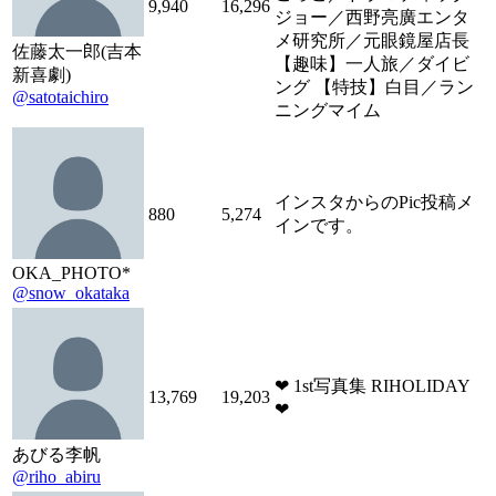
9,940
16,296
ジョー／西野亮廣エンタ
メ研究所／元眼鏡屋店長
佐藤太一郎(吉本
【趣味】一人旅／ダイビ
新喜劇)
ング 【特技】白目／ラン
@satotaichiro
ニングマイム
インスタからのPic投稿メ
880
5,274
インです。
OKA_PHOTO*
@snow_okataka
❤︎ 1st写真集 RIHOLIDAY
13,769
19,203
❤︎
あびる李帆
@riho_abiru