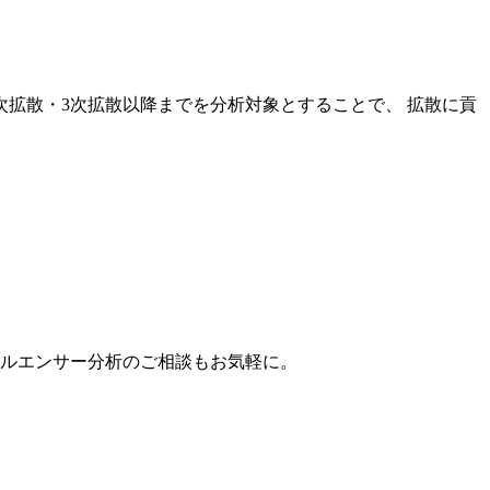
次拡散・3次拡散以降までを分析対象とすることで、 拡散に貢
。
フルエンサー分析のご相談もお気軽に。