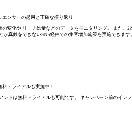
ルエンサーの起用と正確な振り返り
の変化や リーチ総量などのデータをモニタリング。 また、2
社が真似をできないSNS経由での集客増加施策を実施できます
無料トライアルも実施中！
アントは無料トライアルも可能です。 キャンペーン前のイン