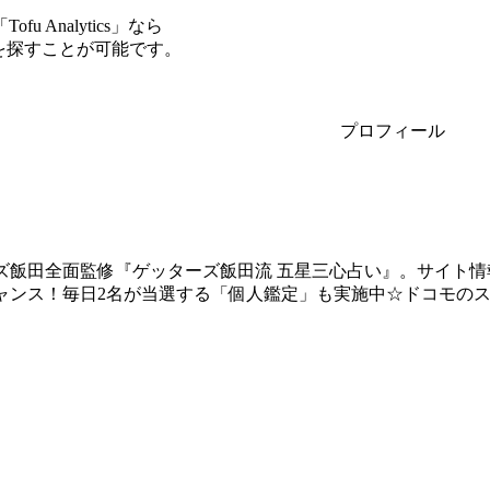
Analytics」なら
ーを探すことが可能です。
プロフィール
ズ飯田全面監修『ゲッターズ飯田流 五星三心占い』。サイト
ャンス！毎日2名が当選する「個人鑑定」も実施中☆ドコモのス