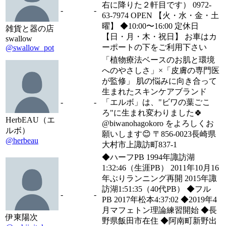
右に降りた２軒目です） 0972-
-
-
63-7974 OPEN 【火・水・金・土
曜】 ◆10:00〜16:00 定休日
雑貨と器の店
【日・月・木・祝日】 お車はカ
swallow
ーポートの下をご利用下さい
@swallow_pot
「植物療法ベースのお肌と環境
へのやさしさ」×「皮膚の専門医
が監修」 肌の悩みに向き合って
生まれたスキンケアブランド
-
-
「エルボ」は、"ビワの葉ごこ
ろ"に生まれ変わりました🍀
HerbEAU（エ
@biwanohagokoro をよろしくお
ルボ）
願いします😊 〒856-0023長崎県
@herbeau
大村市上諏訪町837-1
◆ハーフPB 1994年諏訪湖
1:32:46（生涯PB） 2011年10月16
年ぶりランニング再開 2015年諏
訪湖1:51:35（40代PB） ◆フル
-
-
PB 2017年松本4:37:02 ◆2019年4
月マフェトン理論練習開始 ◆長
伊東陽次
野県飯田市在住 ◆阿南町新野出