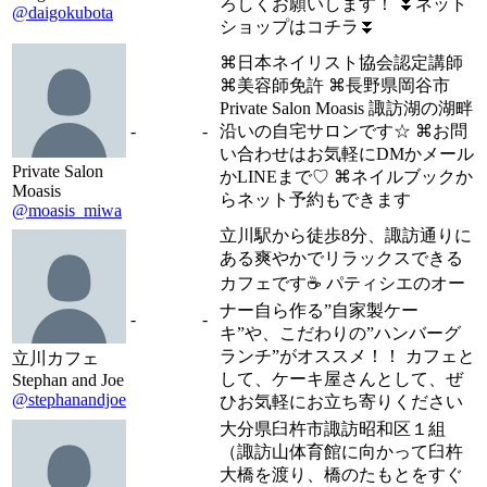
ろしくお願いします！ ⏬ネット
@daigokubota
ショップはコチラ⏬
⌘日本ネイリスト協会認定講師
⌘美容師免許 ⌘長野県岡谷市
Private Salon Moasis 諏訪湖の湖畔
-
-
沿いの自宅サロンです☆ ⌘お問
い合わせはお気軽にDMかメール
Private Salon
かLINEまで♡ ⌘ネイルブックか
Moasis
らネット予約もできます
@moasis_miwa
立川駅から徒歩8分、諏訪通りに
ある爽やかでリラックスできる
カフェです☕️ パティシエのオー
ナー自ら作る”自家製ケー
-
-
キ”や、こだわりの”ハンバーグ
ランチ”がオススメ！！ カフェと
立川カフェ
して、ケーキ屋さんとして、ぜ
Stephan and Joe
@stephanandjoe
ひお気軽にお立ち寄りください
大分県臼杵市諏訪昭和区１組
（諏訪山体育館に向かって臼杵
大橋を渡り、橋のたもとをすぐ