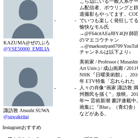
こら辺にいる一般人系ゲ
ム配信者、ボウリングと
道撮影もやってます。CO
-
-
でいつも楽しく発狂して
愉快なモル氏
→@F64citAEaJBY4Q9 師
のマエコウチャン
KAZUMA@ぜのぷろ
→@maekoutyan0709 YouTu
@VSE50000_EMILIA
チャンネルは以下より↓
美術家 / Professor ( Musashi
Art Univ.) / 成山画廊 / 201
NHK『日曜美術館』、201
年 ETV特集「忘れられた
人々の肖像“画家 諏訪敦 
-
-
州難民を描く”」放映。201
年〜 芸術新潮 書評連載中
画集に『Blue』（青幻舎）
諏訪敦 Atsushi SUWA
などがある。
@suwakeitai
Instagramおすすめ