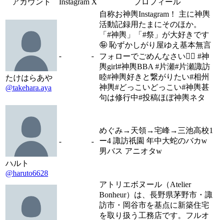
アカウント
Instagram
X
プロフィール
自称お神輿Instagram！ 主に神輿
活動記録用たまにそのほか。
「#神輿」「#祭」が大好きです
🤪 恥ずかしがり屋ゆえ基本無言
-
-
フォローでごめんなさい🙇‍♀️ #神
輿girl#神輿BBA #片瀬#片瀬諏訪
睦#神輿好きと繋がりたい#相州
たけはらあや
神輿#どっこいどっこい#神輿甚
@takehara.aya
句は修行中#投稿ほぼ神輿ネタ
めぐみ→天領→宅峰→三池高校1
ー4 諏訪祇園 年中大蛇のバカw
-
-
男バス アニオタw
ハルト
@haruto6628
アトリエボヌール（Atelier
Bonheur）は、長野県茅野市・諏
訪市・岡谷市を基点に新築住宅
を取り扱う工務店です。フルオ