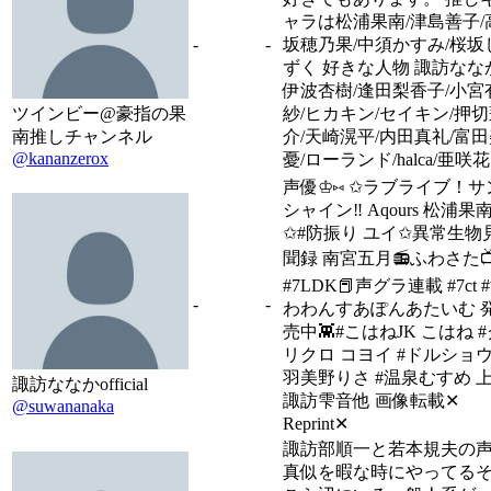
ャラは松浦果南/津島善子/
-
-
坂穂乃果/中須かすみ/桜坂
ずく 好きな人物 諏訪なな
伊波杏樹/逢田梨香子/小宮
ツインビー@豪指の果
紗/ヒカキン/セイキン/押
南推しチャンネル
介/天崎滉平/内田真礼/富
@kananzerox
憂/ローランド/halca/亜咲花
声優♔⑅ ✩ラブライブ！サ
シャイン‼︎ Aqours 松浦果
✩#防振り ユイ✩異常生物
聞録 南宮五月📻ふわさた
#7LDK📕声グラ連載 #7ct 
-
-
わわんすあぽんあたいむ 
売中👾#こはねJK こはね 
リクロ コヨイ #ドルショ
羽美野りさ #温泉むすめ 
諏訪ななかofficial
諏訪雫音他 画像転載✕
@suwananaka
Reprint✕
諏訪部順一と若本規夫の
真似を暇な時にやってる