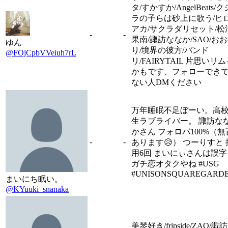
タ/すかすか/AngelBeats/ク
ラの子らは砂上に歌う/ヒ
アカ/サクラダリセット/松
-
-
果南/諏訪ななか/SAO/お
ゆん
り/境界の彼方/バンド
@FOjCpbVVeiuh7rL
リ/FAIRYTAIL 片思いリ
かもです、フォローでき
ない人DMください
万年睡眠不足ぼーい。高
生ラブライバー。 諏訪な
かさん フォロバ100%（無
-
-
あります😥） つーりすと 
用6回 まいにぃさんは誤字
ガチ恋オタクやね #USG
#UNISONSQUAREGARD
まいにち眠い。
@KYuuki_snanaka
美琴好き/fripside/ZAQ/諏訪