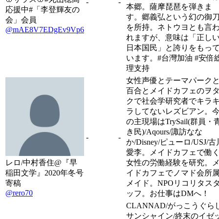
-
-
本郷。薩摩琵琶を弾きま
応援中#「李登輝友の
す。郷義弘という幻の御
会」会員
を所持。ネトウヨとも言
@mAE8V7EDgEv9Vp6
れますが、意味は「正し
日本国民」と誇りをもっ
います。#台灣加油 #安倍
理支持
女性声優とテーマパーク
百合とメイドカフェのヲ
クで社会学研究者でキラ
ラしてないレズビアン。
の主現場はTrySail(群員・
き民)/Aqours/諏訪なな
-
-
か/Disney/ピューロ/USJ/古
愛李。メイドカフェで働
レロ/中村香住@『早
女性の労働経験を研究。
稲田文学』2020年冬号
イドカフェでノマド会所
寄稿
メイド。NPOリコリタス
@rero70
ッフ。お仕事はDMへ！
CLANNAD/がっこうぐらし
サンシャイン/終末のイゼ