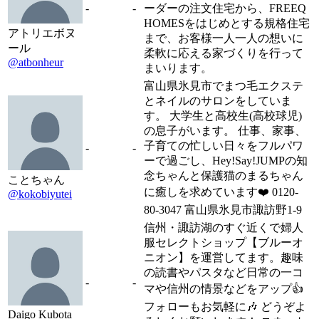
-
-
ーダーの注文住宅から、FREEQ
HOMESをはじめとする規格住宅
アトリエボヌ
まで、お客様一人一人の想いに
ール
柔軟に応える家づくりを行って
@atbonheur
まいります。
富山県氷見市でまつ毛エクステ
とネイルのサロンをしていま
す。 大学生と高校生(高校球児)
の息子がいます。 仕事、家事、
子育ての忙しい日々をフルパワ
-
-
ーで過ごし、Hey!Say!JUMPの知
念ちゃんと保護猫のまるちゃん
ことちゃん
に癒しを求めています❤️ 0120-
@kokobiyutei
80-3047 富山県氷見市諏訪野1-9
信州・諏訪湖のすぐ近くで婦人
服セレクトショップ【ブルーオ
ニオン】を運営してます。趣味
の読書やパスタなど日常の一コ
-
-
マや信州の情景などをアップ👍
フォローもお気軽に🎶 どうぞよ
Daigo Kubota