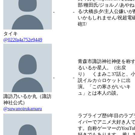
部/種田氏/ジョルノ/あやね
る/大橋歩夕/主人公嫌いが
-
-
いかもしれません/祝超電
砲T/
タイキ
@022fa4a752e9449
青森市諏訪神社神使を称
るいるか星人。（出戻
り） くまみこ37話と、
-
-
説イルカ☆ロケットに出
演。「この寒さがいいキ
ュ」とは本人の談。
諏訪乃いるか丸（諏訪
神社公式）
@suwanoirukamaru
ラブライブ歴6年目のラブ
イバーでアニメ大好き人
す。自称ゲーマーのYouTub
好きでもあります。 推し