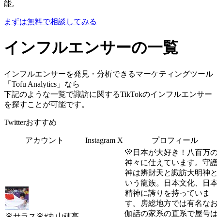
能。
まずは無料で相談してみる
インフルエンサーの一覧
インフルエンサーを発見・分析できるマーケティングツール
「Tofu Analytics」なら
下記のような一覧で諏訪に関するTikTokのインフルエンサー
を探すことが可能です。
Twitterおすすめ
アカウント
Instagram
X
プロフィール
🎌日本が大好き！八百万
神々に仕えています。守
神は辨財天と諏訪大明神
いう龍族。日本文化、日
精神に誇りを持っていま
す。房総地方では有名な
伽話の家系の直系で屋号
🌸サラス🌸#丸山穂高