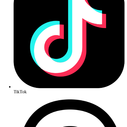
TikTok