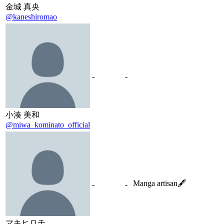
金城 真央
@kaneshiromao
-
-
小湊 美和
@miwa_kominato_official
Manga artisan🖋
-
-
マキヒロチ