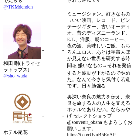
でん５６
@TKMdenden
ミュージシャン。好きなもの
→いい映画、レコード、ビン
テージギター、古いオーディ
オ、昔のディズニーランド、
E.T.、洋服、朝のコーヒー、
夜の酒、美味しいご飯、もち
-
-
ろんエロス。あとは宇宙人ほ
か見えない世界を研究する時
和田 唱(トライセ
間🛸 嫌いなもの→それを発信
ラトップス)
すると波動が下がるのでやめ
@sho_wada
た。なんて今さら気付く若造
です。日々勉強💪
奥深い奈良の魅力を伝え、奈
良を旅する人の人生を支える
ホテルでありたい。ならみや
-
-
げ セレクトショップ
@souvenir_obana もよろしくお
願いします。
ホテル尾花
https://t.co/rUyuB5EoAP