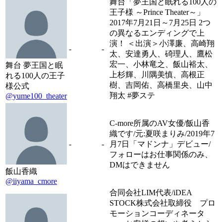
舞台「夢王国と眠れる100人の
王子様 ～Prince Theater～」
2017年7月21日～7月25日 2つ
の異なるエンディングで上
演！ ＜出演＞小澤廉、高崎翔
-
-
太、安達勇人、碕理人、鷹松
宏一、小林竜之、飯山裕太、
舞台 夢王国と眠
上杉輝、川隅美慎、高根正
れる100人の王子
樹、吉岡佑、高橋里央、山中
様公式
翔太 #夢ステ
@yume100_theater
C-more所属のAV女優/飯山香
織です/元:夏咲まりみ/2019年7
-
-
月7日「マドンナ」デビュー/
フォローはお仕事関係のみ、
DMはできません
飯山香織
@iiyama_cmore
合同会社LIM代表/iDEA
STOCK株式会社取締役 プロ
モーションコーディネータ