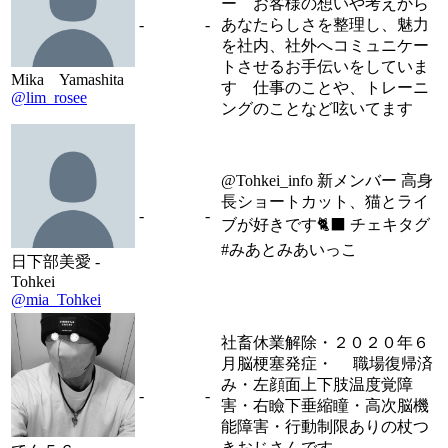
ー お客様の想いや考えから
-
-
あなたらしさを整理し、魅力
を社内、社外へコミュニケー
トさせるお手伝いをしていま
Mika Yamashita
す 仕事のことや、トレーニ
@lim_rosee
ングのことなど呟いてます
@Tohkei_info 新メンバー 高身
長ショートカット、猫とライ
-
-
ブが好きです🐈‍⬛ チェキタグ
#みあとみあいっこ
日下部美愛 -
Tohkei
@mia_Tohkei
社畜休業解除・２０２０年６
月脳梗塞発症・ 職場復帰済
み・左顔面上下肢温度覚障
-
-
害・右瞼下垂縮瞳・高次脳機
能障害・行動制限ありの杖つ
きおじさんです