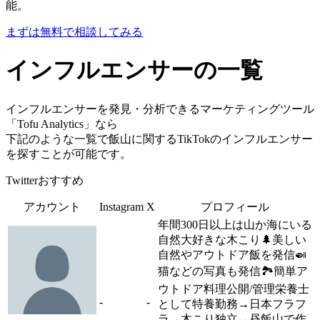
能。
まずは無料で相談してみる
インフルエンサーの一覧
インフルエンサーを発見・分析できるマーケティングツール
「Tofu Analytics」なら
下記のような一覧で飯山に関するTikTokのインフルエンサー
を探すことが可能です。
Twitterおすすめ
アカウント
Instagram
X
プロフィール
年間300日以上は山か海にいる
自然大好きな木こり🌲美しい
自然やアウトドア飯を発信🍛
猫などの写真も発信🏞簡単ア
ウトドア料理公開/管理栄養士
-
-
として特養勤務→日本フラフ
ラ→木こり独立→昼飯山で作