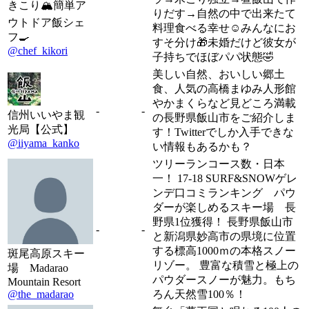
きこり🏔簡単ア
りだす→自然の中で出来たて
ウトドア飯シェ
料理食べる幸せ☺️みんなにお
フ🍳
すそ分け🎁未婚だけど彼女が
@chef_kikori
子持ちでほぼパパ状態🤣
美しい自然、おいしい郷土
食、人気の高橋まゆみ人形館
やかまくらなど見どころ満載
-
-
信州いいやま観
の長野県飯山市をご紹介しま
光局【公式】
す！Twitterでしか入手できな
@iiyama_kanko
い情報もあるかも？
ツリーランコース数・日本
一！ 17-18 SURF&SNOWゲレ
ンデ口コミランキング パウ
ダーが楽しめるスキー場 長
野県1位獲得！ 長野県飯山市
-
-
と新潟県妙高市の県境に位置
する標高1000ｍの本格スノー
斑尾高原スキー
リゾー。 豊富な積雪と極上の
場 Madarao
パウダースノーが魅力。もち
Mountain Resort
@the_madarao
ろん天然雪100％！