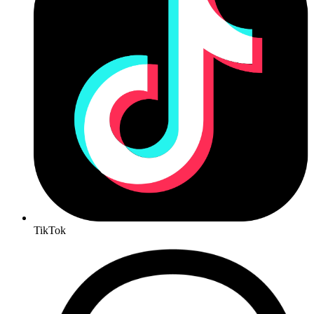
TikTok