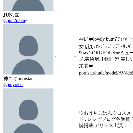
𝐉𝐔𝐍. 𝐊
@jun2dakay
神尻❤️lovely butt🌹ﾁｬｲﾎﾞ
女🇨🇳ﾌｧﾝﾋﾞﾝﾋﾞﾝ,ﾃﾞｨﾘﾗﾊﾞ
90👠GORGEOUS💋ミ
-
-
メ,美術展,中国ﾄﾞﾗﾏ,美
栄養❤️
pornstar/nude/model/AV/idol
神ユキpornstar
@jinyuki_
♡⁠おうちごはん♡コスメ 
-
-
ド . レシピブログ各受賞 
誌掲載.アサデス出演 ⍤