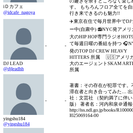
の趣きを余すところなく楽し
iＤカフェ
す。 もちろんフロア全てを自
@idcafe_nagoya
行き来できるのも魅力!!
✈️東京在住で毎月世界中でD
ー中(自粛中) 📻NYC発アメ
大のHIP HOP専門ラジオHOT
て毎週日曜の番組を持つ 🎧N
-
-
発のTOP DJ CREW HEAVY
HITTERS 所属 🇺🇸アメリ
DJ LEAD
大のエージェントSKAM ARTI
@djleadhh
所属
著書：その存在が犯罪です。
滞在者と向き合ってみた… 出
社：文芸社 （契約満了に伴い
-
-
版） 著者名：河内和泉＠通報
http://iss.ndl.go.jp/books/R10000
I025069164-00
yingshu184
@yingshu184