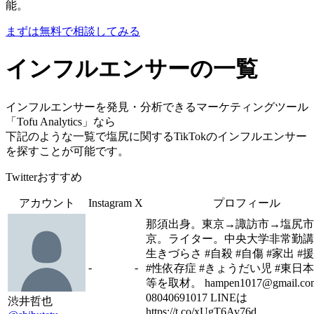
能。
まずは無料で相談してみる
インフルエンサーの一覧
インフルエンサーを発見・分析できるマーケティングツール
「Tofu Analytics」なら
下記のような一覧で塩尻に関するTikTokのインフルエンサー
を探すことが可能です。
Twitterおすすめ
アカウント
Instagram
X
プロフィール
那須出身。東京→諏訪市→塩尻市
京。ライター。中央大学非常勤講
生きづらさ #自殺 #自傷 #家出 #
-
-
#性依存症 #きょうだい児 #東日
等を取材。 hampen1017@gmail.co
08040691017 LINEは
渋井哲也
https://t.co/xUgT6Av76d