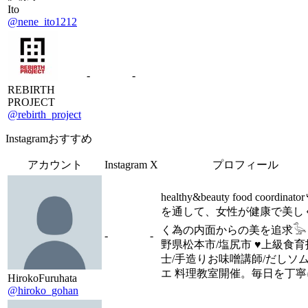
Ito
@nene_ito1212
-
-
REBIRTH
PROJECT
@rebirth_project
Instagramおすすめ
アカウント
Instagram
X
プロフィール
healthy&beauty food coordinato
を通して、女性が健康で美し
く為の内面からの美を追求𓅭 
-
-
野県松本市/塩尻市 ♥︎上級食
士/手造りお味噌講師/だしソ
エ 料理教室開催。毎日を丁寧
HirokoFuruhata
@hiroko_gohan