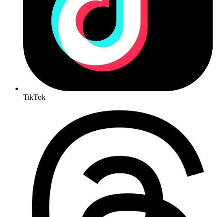
TikTok