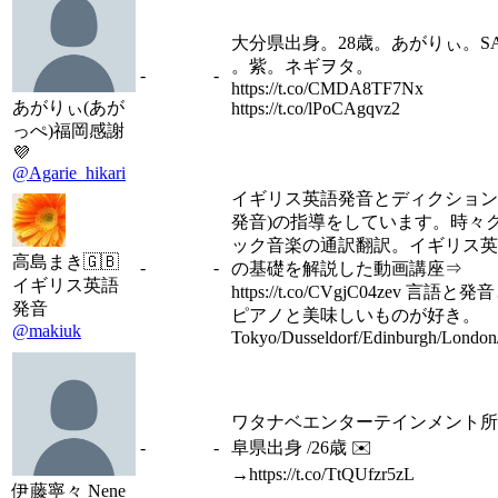
大分県出身。28歳。あがりぃ。SAY
。紫。ネギヲタ。
-
-
https://t.co/CMDA8TF7Nx
あがりぃ(あが
https://t.co/lPoCAgqvz2
っぺ)福岡感謝
💜
@Agarie_hikari
イギリス英語発音とディクション
発音)の指導をしています。時々
ック音楽の通訳翻訳。イギリス英
高島まき🇬🇧
-
-
の基礎を解説した動画講座⇒
イギリス英語
https://t.co/CVgjC04zev 言語
発音
ピアノと美味しいものが好き。
@makiuk
Tokyo/Dusseldorf/Edinburgh/Londo
ワタナベエンターテインメント所属
-
-
阜県出身 /26歳 ✉️
→https://t.co/TtQUfzr5zL
伊藤寧々 Nene