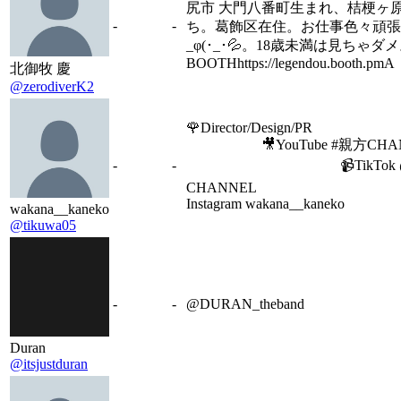
尻市 大門八番町生まれ、桔梗ヶ
-
-
ち。葛飾区在住。お仕事色々頑張
_φ(･_･💦。18歳未満は見ちゃダ
BOOTHhttps://legendou.booth.pmA
北御牧 慶
@zerodiverK2
🌹Director/Design/PR ⠀ ⠀ ⠀ ⠀ ⠀⠀
⠀ ⠀ ⠀⠀⠀⠀ 🎥YouTube #親方CH
-
-
⠀ ⠀ ⠀ ⠀ ⠀ ⠀ ⠀ ⠀ ⠀ ⠀ ⠀📹TikT
CHANNEL ⠀ ⠀ ⠀ ⠀ ⠀⠀ ⠀⠀ ⠀ ⠀ 
Instagram wakana__kaneko
wakana__kaneko
@tikuwa05
-
-
@DURAN_theband
Duran
@itsjustduran