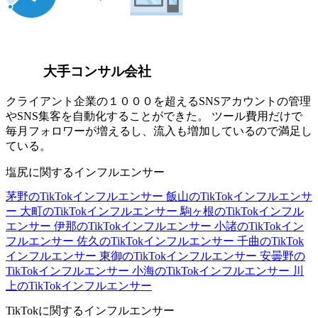
大手コンサル会社
クライアント企業の１０００を超えるSNSアカウントの管理
やSNS集客を自動化することができた。 ツール費用だけで
毎月フォロワーが増えるし、流入も増加しているので満足し
ている。
塩尻に関するインフルエンサー
茅野のTikTokインフルエンサー
飯山のTikTokインフルエンサ
ー
大町のTikTokインフルエンサー
駒ヶ根のTikTokインフル
エンサー
伊那のTikTokインフルエンサー
小諸のTikTokイン
フルエンサー
佐久のTikTokインフルエンサー
千曲のTikTok
インフルエンサー
東御のTikTokインフルエンサー
安曇野の
TikTokインフルエンサー
小海のTikTokインフルエンサー
川
上のTikTokインフルエンサー
TikTokに関するインフルエンサー