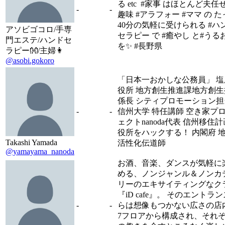
る etc #家事 はほとんど夫任せ
-
-
趣味 #アラフォー #ママ の 
40分の気軽に受けられる #ハ
アソビゴコロ/手専
セラピー で #癒やし と#うる
門エステ/ハンドセ
を✨ #長野県
ラピー👐/主婦👩
@asobi.gokoro
「日本一おかしな公務員」 塩
役所 地方創生推進課地方創生
係長 シティプロモーション担
-
-
信州大学 特任講師 空き家プロ
ェクトnanoda代表 信州移住計
役所をハックする！ 内閣府 
Takashi Yamada
活性化伝道師
@yamayama_nanoda
お酒、音楽、ダンスが気軽に
める、ノンジャンル＆ノンカ
リーのエキサイティングなク
『iD cafe』。 そのエントラ
-
-
らは想像もつかない広さの店
7フロアから構成され、それ