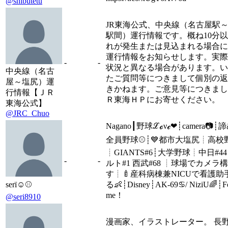
@shibutetu
JR東海公式、中央線（名古屋駅
駅間）運行情報です。概ね10分
れが発生または見込まれる場合に
運行情報をお知らせします。実際
-
-
状況と異なる場合があります。い
中央線（名古
たご質問等につきまして個別の返
屋～塩尻）運
きかねます。ご意見等につきまし
行情報【ＪＲ
Ｒ東海ＨＰにお寄せください。
東海公式】
@JRC_Chuo
Nagano┃︎野球ℒℴνℯ❤┊camera📷┊︎
全員野球⚾┊💙都市大塩尻┊︎高校
┊︎GIANTS#6┊大学野球┊中日#44
-
-
ルト#1 西武#68 ┊︎球場でカメラ
す┊︎🍼産科病棟兼NICUで看護助
sеrï︎☺︎⚾
る👶┊︎Disney┊︎AK-69♋️/ NiziU🌈┊︎F
me！
@seri8910
漫画家、イラストレーター。 長