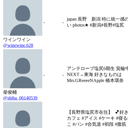
japan 長野 新潟 特に統一感
-
-
い photos★ #新潟#長野#塩尻
ワインワイン
@winewine.628
アンテロープ塩尻6期生 箕輪
NEXT→東海 好きなものは
-
-
Mrs.GReeeeNApple 橋本環奈
柴俊輔
@shiba_06140539
【長野県塩尻市在住】 💕好き
カフェ #アイス #ケーキ #寝る
こ #パン #合気道 #初段 #腹筋