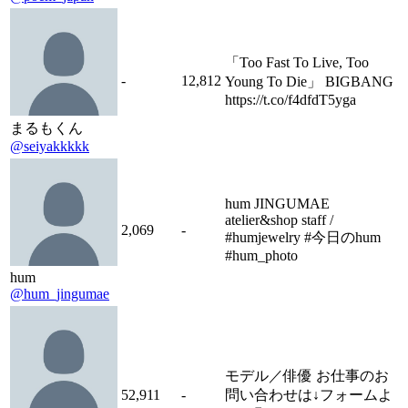
「Too Fast To Live, Too
-
12,812
Young To Die」 BIGBANG
https://t.co/f4dfdT5yga
まるもくん
@seiyakkkkk
hum JINGUMAE
atelier&shop staff /
2,069
-
#humjewelry #今日のhum
#hum_photo
hum
@hum_jingumae
モデル／俳優 お仕事のお
52,911
-
問い合わせは↓フォームよ