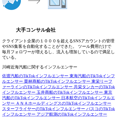
大手コンサル会社
クライアント企業の１０００を超えるSNSアカウントの管理
やSNS集客を自動化することができた。 ツール費用だけで
毎月フォロワーが増えるし、流入も増加しているので満足し
ている。
川崎近海汽船に関するインフルエンサー
佐渡汽船のTikTokインフルエンサー
東海汽船のTikTokインフ
ルエンサー
栗林商船のTikTokインフルエンサー
東栄リーフ
ァーラインのTikTokインフルエンサー
共栄タンカーのTikTok
インフルエンサー
玉井商船のTikTokインフルエンサー
東京
汽船のTikTokインフルエンサー
日本航空のTikTokインフルエ
ンサー
ＡＮＡホールディングスのTikTokインフルエンサー
スターフライヤーのTikTokインフルエンサー
パスコのTikTok
インフルエンサー
アジア航測のTikTokインフルエンサー