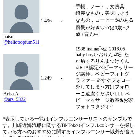
手帳，ノート，文房具，
綺麗なもの，美味しそう
なもの，コーヒー☕️のある
1,496
-
風景が好き♡👶🏻0歳♂,2
歳♀育児中
natsu
@heliotropium511
1988 mama💁🏻 2016.05
baby boyいおりん👶🏻 た
れ眉くるりんまつげくん
✩︎RTA認定ベビーマッサー
ジ講師、ベビーフォトグ
1,249
-
ラファー ※すぐフォロー
外してしまう方はフォロ
Arisa.A
ーご遠慮ください🙇🏻‍♀️ ベ
@ars_5822
ビーマッサージ教室&お家
フォトスタジオ☟
*表示している一覧はインフルエンサーリストのサンプルで
す。川崎近海汽船に関するTikTokのインフルエンサーを探し
ている方へのおすすめに関するインフルエンサー以外が含ま