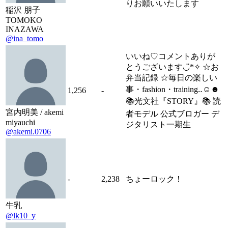
りお願いいたします
稲沢 朋子
TOMOKO
INAZAWA
@ina_tomo
いいね♡コメントありが
とうございます◡̈*✧ ☆お
弁当記録 ☆毎日の楽しい
事・fashion・training‥☺︎☻
1,256
-
📚光文社『STORY』📚 読
宮内明美 / akemi
者モデル 公式ブロガー デ
miyauchi
ジタリスト一期生
@akemi.0706
-
2,238
ちょーロック！
牛乳
@lk10_y