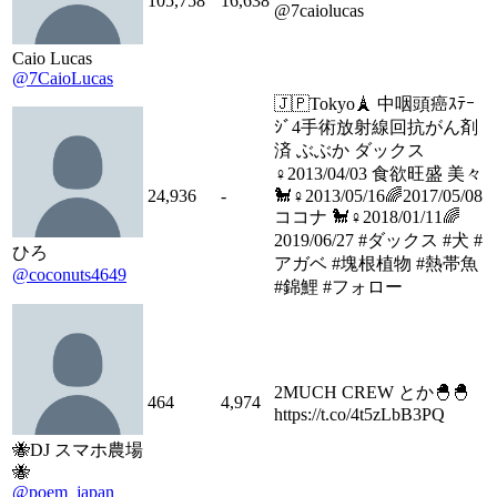
105,758
16,638
@7caiolucas
Caio Lucas
@7CaioLucas
🇯🇵Tokyo🗼 中咽頭癌ｽﾃｰ
ｼﾞ4手術放射線回抗がん剤
済 ぶぶか ダックス
♀2013/04/03 食欲旺盛 美々
24,936
-
🐩♀2013/05/16🌈2017/05/08
ココナ 🐩♀2018/01/11🌈
2019/06/27 #ダックス #犬 #
ひろ
アガベ #塊根植物 #熱帯魚
@coconuts4649
#錦鯉 #フォロー
2MUCH CREW とか🐣🐣
464
4,974
https://t.co/4t5zLbB3PQ
🐝DJ スマホ農場
🐝
@poem_japan