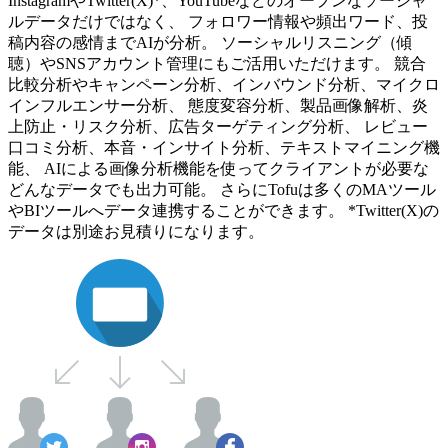
InstagramやTwitter(X)*、YouTubeなどのオープンなソーシャ
ルデータだけではなく、 フォロワー情報や頻出ワード、投
稿内容の感情までAIが分析。 ソーシャルリスニング（傾
聴）やSNSアカウント管理にもご活用いただけます。 競合
比較分析やキャンペーン分析、インバウンド分析、マイクロ
インフルエンサー分析、 態度変容分析、製品画像解析、炎
上防止・リスク分析、広告ターゲティング分析、 レビュー
口コミ分析、本音・インサイト分析、テキストマイニング機
能、 AIによる画像分析機能を使ってクライアントが必要な
どんなデータでも出力可能。 さらにTofuは多くのMAツール
やBIツールへデータ連携することができます。 *Twitter(X)の
データは別途お見積りになります。