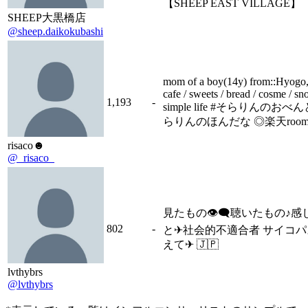
【SHEEP EAST VILLAGE】
SHEEP大黒橋店
@sheep.daikokubashi
mom of a boy(14y) from::Hyogo,
cafe / sweets / bread / cosme / sn
1,193
-
simple life #そらりんのおべん
らりんのほんだな ◎楽天roo
risaco☻
@_risaco_
見たもの👁‍🗨聴いたもの♪感
802
-
と✈︎社会的不適合者 サイコ
えて✈︎ 🇯🇵
lvthybrs
@lvthybrs