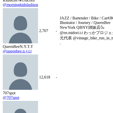
KidsKiss🦄Unicorn
@morningkidsfashion
JAZZ / Bartender / Bike / Car#
Illustrator / Journey / QueenBee
NewYork QBNY姉妹店🍶
2,707
-
@en.midori.t.t わっかプロ
元代表 @vintage_bike_run_in_t
.
QueenBeeN.Y.T.T
@queenbee.n.y.t.t
12,618
-
707spot
@707spot