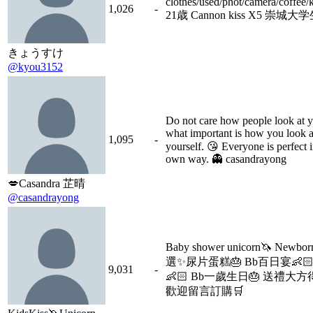
clothes/used/phot/camera/coffee
1,026
-
21歳 Cannon kiss X5 崇城大
きょうすけ
@kyou3152
Do not care how people look at 
what important is how you look a
1,095
-
yourself. 😘 Everyone is perfect i
own way. 👻 casandrayong
💋Casandra 芷晴
@casandrayong
Baby shower unicorn🦄 New
選✨尿片蛋糕🎂 Bb百日宴👶🏻
9,031
-
👶🏻 Bb一歲生日🎂 送禮大方
歡迎留言訂購🛒