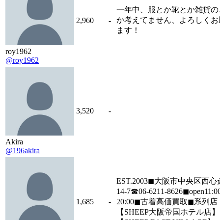
一年中、服とか靴とか雑貨の
か考えてません、よろしくお
2,960
-
ます！
roy1962
@roy1962
3,520
-
Akira
@196akira
EST.2003◼︎大阪市中央区西心
14-7☎︎06-6211-8626◼︎open11:0
1,685
-
20:00◼︎古着高価買取◼︎系列店
【SHEEP大阪帝国ホテル店】