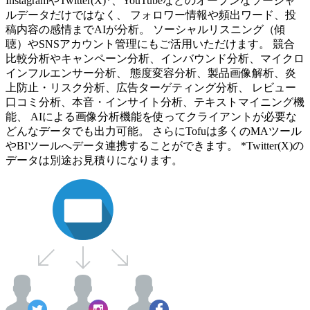
InstagramやTwitter(X)*、YouTubeなどのオープンなソーシャ
ルデータだけではなく、 フォロワー情報や頻出ワード、投
稿内容の感情までAIが分析。 ソーシャルリスニング（傾
聴）やSNSアカウント管理にもご活用いただけます。 競合
比較分析やキャンペーン分析、インバウンド分析、マイクロ
インフルエンサー分析、 態度変容分析、製品画像解析、炎
上防止・リスク分析、広告ターゲティング分析、 レビュー
口コミ分析、本音・インサイト分析、テキストマイニング機
能、 AIによる画像分析機能を使ってクライアントが必要な
どんなデータでも出力可能。 さらにTofuは多くのMAツール
やBIツールへデータ連携することができます。 *Twitter(X)の
データは別途お見積りになります。