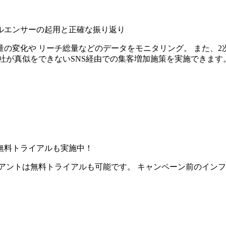
ルエンサーの起用と正確な振り返り
の変化や リーチ総量などのデータをモニタリング。 また、2
社が真似をできないSNS経由での集客増加施策を実施できます
無料トライアルも実施中！
アントは無料トライアルも可能です。 キャンペーン前のイン