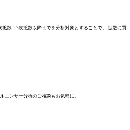
次拡散・3次拡散以降までを分析対象とすることで、 拡散に貢
。
フルエンサー分析のご相談もお気軽に。