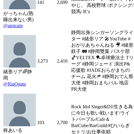
141
2,699
やじ。 高校野球 /ボクシング/
競馬/ B’z
がっちゃん(熟
睡出来ない男)
@aioicarp
静岡出身シンガーソングライ
ター #緒形リア 🎤YouTube #
おがりあちゃんねる 🎥 #緒形
鉄子 🚃 #静岡雙葉 バスケ部
🏀VELTEX 🏓卓球療法士 Tリ
3,273
2,416
ーグ #静岡ジェード 演出P&
応援歌 #JADEおらがまちの
緒形リア🌈静
チーム 花火🎆 #静岡おでん祭
岡
大使 #静岡おまちバル 地店
@RiaOgata
PR大使
Rock Idol Singer&DJ/生きる為
に今日も歌い戦います/ライ
トパープル/Cafe＆
103
2,700
BarCube/BarGuild/#ひいらぎ
柊あいる
セトリ/お仕事依頼