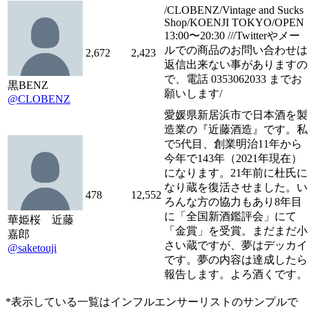
/CLOBENZ/Vintage and Sucks
Shop/KOENJI TOKYO/OPEN
13:00〜20:30 ///Twitterやメー
ルでの商品のお問い合わせは
2,672
2,423
返信出来ない事がありますの
で、電話 0353062033 までお
黒BENZ
願いします/
@CLOBENZ
愛媛県新居浜市で日本酒を製
造業の『近藤酒造』です。私
で5代目、創業明治11年から
今年で143年（2021年現在）
になります。21年前に杜氏に
なり蔵を復活させました。い
478
12,552
ろんな方の協力もあり8年目
に「全国新酒鑑評会」にて
華姫桜 近藤
「金賞」を受賞。まだまだ小
嘉郎
さい蔵ですが、夢はデッカイ
@saketouji
です。夢の内容は達成したら
報告します。よろ酒くです。
*表示している一覧はインフルエンサーリストのサンプルで