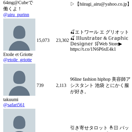
64mg@Cubeで
▷【hiiragi_airu@yahoo.co.jp】
働くよ！
@airu_purinn
🍒エトワール エ グリオット
🍒 𝕀𝕝𝕝𝕦𝕤𝕥𝕣𝕒𝕥𝕠𝕣 & 𝔾𝕣𝕒𝕡𝕙𝕚𝕔
15,073
23,302
𝔻𝕖𝕤𝕚𝕘𝕟𝕖𝕣 🛒Web Store▶︎
https://t.co/1N6P6xE4k1
Etoile et Griotte
@etoile_griotte
96line fashion hiphop 美容師ア
739
2,113
シスタント 池袋 とにかく服
が好き。
takuumi
@safari561
引き寄せタロット 🤞🏻 バッ