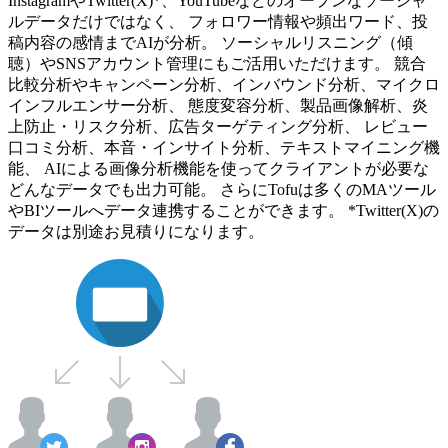
InstagramやTwitter(X)*、YouTubeなどのオープンなソーシャ
ルデータだけではなく、 フォロワー情報や頻出ワード、投
稿内容の感情までAIが分析。 ソーシャルリスニング（傾
聴）やSNSアカウント管理にもご活用いただけます。 競合
比較分析やキャンペーン分析、インバウンド分析、マイクロ
インフルエンサー分析、 態度変容分析、製品画像解析、炎
上防止・リスク分析、広告ターゲティング分析、 レビュー
口コミ分析、本音・インサイト分析、テキストマイニング機
能、 AIによる画像分析機能を使ってクライアントが必要な
どんなデータでも出力可能。 さらにTofuは多くのMAツール
やBIツールへデータ連携することができます。 *Twitter(X)の
データは別途お見積りになります。