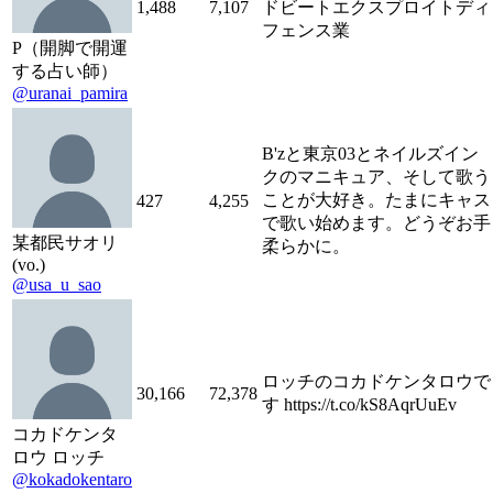
1,488
7,107
ドビートエクスプロイトディ
フェンス業
P（開脚で開運
する占い師）
@uranai_pamira
B'zと東京03とネイルズイン
クのマニキュア、そして歌う
ことが大好き。たまにキャス
427
4,255
で歌い始めます。どうぞお手
某都民サオリ
柔らかに。
(vo.)
@usa_u_sao
ロッチのコカドケンタロウで
30,166
72,378
す https://t.co/kS8AqrUuEv
コカドケンタ
ロウ ロッチ
@kokadokentaro