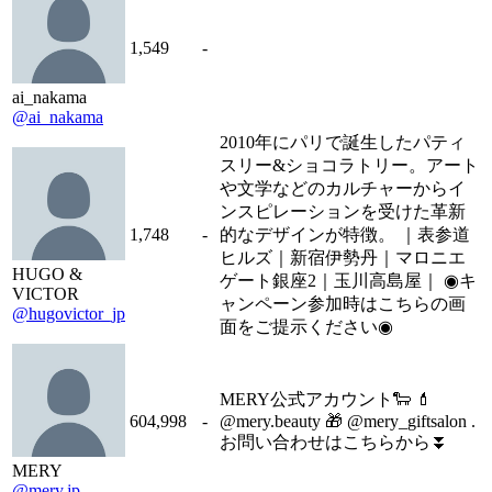
1,549
-
ai_nakama
@ai_nakama
2010年にパリで誕生したパティ
スリー&ショコラトリー。アート
や文学などのカルチャーからイ
ンスピレーションを受けた革新
1,748
-
的なデザインが特徴。 ｜表参道
ヒルズ｜新宿伊勢丹｜マロニエ
HUGO &
ゲート銀座2｜玉川高島屋｜ ◉キ
VICTOR
ャンペーン参加時はこちらの画
@hugovictor_jp
面をご提示ください◉
MERY公式アカウント🐑 💄
604,998
-
@mery.beauty 🎁 @mery_giftsalon .
お問い合わせはこちらから⏬
MERY
@mery.jp