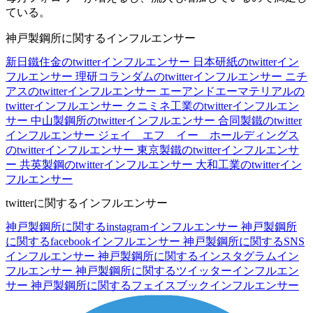
ている。
神戸製鋼所に関するインフルエンサー
新日鐵住金のtwitterインフルエンサー
日本研紙のtwitterイン
フルエンサー
理研コランダムのtwitterインフルエンサー
ニチ
アスのtwitterインフルエンサー
エーアンドエーマテリアルの
twitterインフルエンサー
クニミネ工業のtwitterインフルエン
サー
中山製鋼所のtwitterインフルエンサー
合同製鐵のtwitter
インフルエンサー
ジェイ エフ イー ホールディングス
のtwitterインフルエンサー
東京製鐵のtwitterインフルエンサ
ー
共英製鋼のtwitterインフルエンサー
大和工業のtwitterイン
フルエンサー
twitterに関するインフルエンサー
神戸製鋼所に関するinstagramインフルエンサー
神戸製鋼所
に関するfacebookインフルエンサー
神戸製鋼所に関するSNS
インフルエンサー
神戸製鋼所に関するインスタグラムイン
フルエンサー
神戸製鋼所に関するツイッターインフルエン
サー
神戸製鋼所に関するフェイスブックインフルエンサー