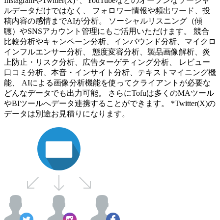
InstagramやTwitter(X)*、YouTubeなどのオープンなソーシャ
ルデータだけではなく、 フォロワー情報や頻出ワード、投
稿内容の感情までAIが分析。 ソーシャルリスニング（傾
聴）やSNSアカウント管理にもご活用いただけます。 競合
比較分析やキャンペーン分析、インバウンド分析、マイクロ
インフルエンサー分析、 態度変容分析、製品画像解析、炎
上防止・リスク分析、広告ターゲティング分析、 レビュー
口コミ分析、本音・インサイト分析、テキストマイニング機
能、 AIによる画像分析機能を使ってクライアントが必要な
どんなデータでも出力可能。 さらにTofuは多くのMAツール
やBIツールへデータ連携することができます。 *Twitter(X)の
データは別途お見積りになります。