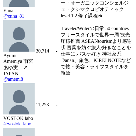
ー・オーガニックコンシェルジ
ェ・クシマクロビオティック
Enna
level 1.2 修了課程etc.
@enna_81
Traveler/Writerの日常 50 countries
フリースタイルで世界一周 観光
庁様推薦 ASEANtourismより感謝
状 言葉を紡ぐ旅人/好きなことを
30,714
-
仕事に バスケ好き 神社家系
Ayumi
☽anan、旅色、KIREI NOTEなど
Amemiya 雨宮
で旅・美容・ライフスタイルを
あゆ実 📍
執筆
JAPAN
@amemi8
11,253
-
VOSTOK labo
@vostok_labo