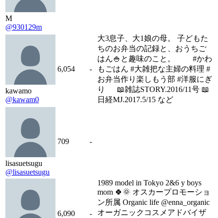
M
@930129m
大3息子、大1娘の母。 子どもた
ちのお弁当の記録と、おうちご
はん🍚と趣味のこと。 #かわ
6,054
-
もごはん #大雑把な主婦の料理 #
お弁当作り楽しもう部 #洋服にぎ
り 📖雑誌STORY.2016/11号 📖
kawamo
@kawam0
日経MJ.2017.5/15 など
709
-
lisasuetsugu
@lisasuetsugu
1989 model in Tokyo 2&6 y boys
mom 🍀🌞 オスカープロモーショ
ン所属 Organic life @enna_organic
オーガニックコスメアドバイザ
6,090
-