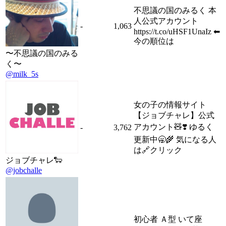
不思議の国のみるく 本
人公式アカウント
-
1,063
https://t.co/uHSF1UnaIz ⬅︎
今の順位は
〜不思議の国のみる
く〜
@milk_5s
女の子の情報サイト
【ジョブチャレ】公式
アカウント🧸❣️ ゆるく
-
3,762
更新中🥱🌾 気になる人
は🔗クリック
ジョブチャレ🐑
@jobchalle
初心者 Ａ型 いて座