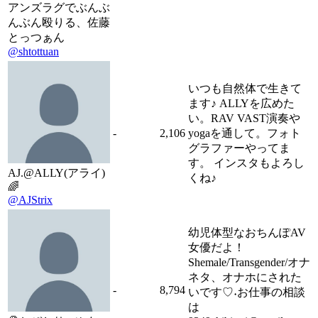
アンズラグでぶんぶ
んぶん殴りる、佐藤
とっつぁん
@shtottuan
いつも自然体で生きて
ます♪ ALLYを広めた
い。RAV VAST演奏や
-
2,106
yogaを通して。フォト
グラファーやってま
す。 インスタもよろし
AJ.@ALLY(アライ)
くね♪
🌈
@AJStrix
幼児体型なおちんぽAV
女優だよ！
Shemale/Transgender/オナ
ネタ、オナホにされた
-
8,794
いです♡˖お仕事の相談
は