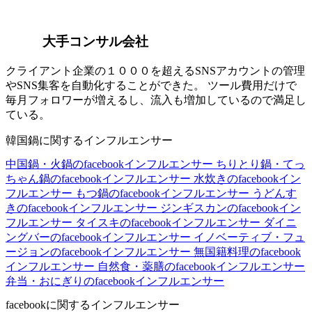
大手コンサル会社
クライアント企業の１０００を超えるSNSアカウントの管理
やSNS集客を自動化することができた。 ツール費用だけで
毎月フォロワーが増えるし、流入も増加しているので満足し
ている。
韓国鍋に関するインフルエンサー
中国鍋・火鍋のfacebookインフルエンサー
ちりとり鍋・てっ
ちゃん鍋のfacebookインフルエンサー
水炊きのfacebookイン
フルエンサー
もつ鍋のfacebookインフルエンサー
うどんす
きのfacebookインフルエンサー
ジンギスカンのfacebookイン
フルエンサー
タイスキのfacebookインフルエンサー
ダイニ
ングバーのfacebookインフルエンサー
イノベーティブ・フュ
ージョンのfacebookインフルエンサー
無国籍料理のfacebook
インフルエンサー
自然食・薬膳のfacebookインフルエンサー
弁当・おにぎりのfacebookインフルエンサー
facebookに関するインフルエンサー