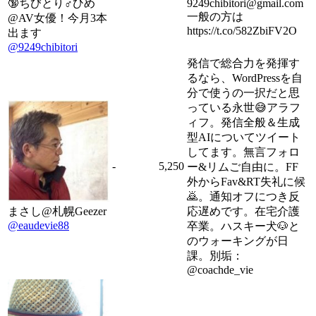
🔞ちびとり♂ひめ
9249chibitori@gmail.com
一般の方は
@AV女優！今月3本
https://t.co/582ZbiFV2O
出ます
@9249chibitori
発信で総合力を発揮す
るなら、WordPressを自
分で使うの一択だと思
っている永世😅アラフ
ィフ。発信全般＆生成
型AIについてツイート
してます。無言フォロ
-
5,250
ー&リムご自由に。FF
外からFav&RT失礼に候
🙇。通知オフにつき反
まさし@札幌Geezer
応遅めです。在宅介護
@eaudevie88
卒業。ハスキー犬🐶と
のウォーキングが日
課。別垢：
@coachde_vie