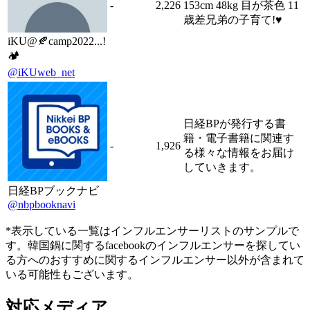
-
2,226
153cm 48kg 目が茶色 11
歳差兄弟の子育て!♥
iKU@🍂camp2022...!
🏕
@iKUweb_net
日経BPが発行する書
籍・電子書籍に関連す
-
1,926
る様々な情報をお届け
していきます。
日経BPブックナビ
@nbpbooknavi
*表示している一覧はインフルエンサーリストのサンプルで
す。韓国鍋に関するfacebookのインフルエンサーを探してい
る方へのおすすめに関するインフルエンサー以外が含まれて
いる可能性もございます。
対応メディア