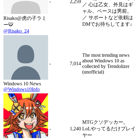
-
2,259
／ 心は乙女、外見はギ
ャル、ベースは男前。
／ サポートなど依頼は
Risako@虎の子ラミ
DMでお待ちしてます♩
ー🐯
@Risako_24
The most trending news
about Windows 10 as
-
7,014
collected by Trendolizer
(unofficial)
Windows 10 News
@Windows10Info
MTGクソデッカー。
-
1,240
LoLやってるだけプレイ
ヤー