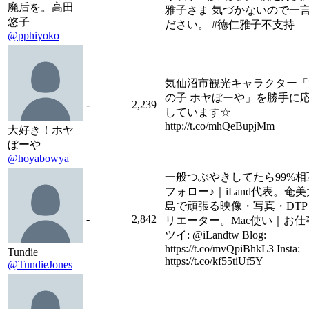
廃后を。高田
雅子さま 気づかないので一
悠子
ださい。 #徳仁雅子不支持
@pphiyoko
気仙沼市観光キャラクター「
の子 ホヤぼーや」を勝手に
-
2,239
しています☆
http://t.co/mhQeBupjMm
大好き！ホヤ
ぼーや
@hoyabowya
一般つぶやきしてたら99%相
フォロー♪｜iLand代表。奄美
島で頑張る映像・写真・DTP
-
2,842
リエーター。Mac使い｜お仕
ツイ: @iLandtw Blog:
https://t.co/mvQpiBhkL3 Insta:
Tundie
https://t.co/kf55tiUf5Y
@TundieJones