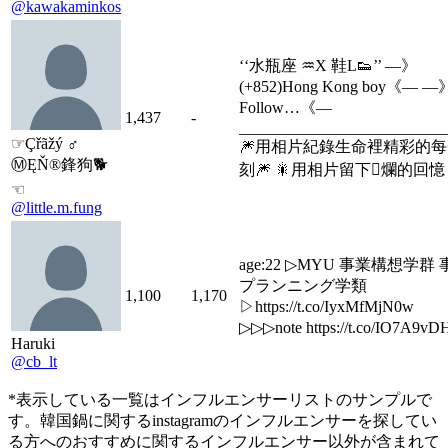
@kawakaminkos
‘‘水瓶座 ♒X 鞋L👟’’ —》
(+852)Hong Kong boy《— 
Follow…《—
1,437
-
__________________________
☞Çřãžý ♂
🎆用相片紀錄生命裡精彩的
ⓂĘŇ®鋒狗🐕
刻🎆 🎇用相片留下爛的回憶
☜
@little.m.fung
age:22 ▷MYU 事業構想学群
プランニング学類
1,100
1,170
▷https://t.co/IyxMfMjN0w
▷▷▷note https://t.co/IO7A9vD
Haruki
@cb_lt
*表示している一覧はインフルエンサーリストのサンプルで
す。韓国鍋に関するinstagramのインフルエンサーを探してい
る方へのおすすめに関するインフルエンサー以外が含まれて