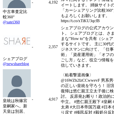
-
4,192
イートします。 姉妹サイト
「カーシェアリング比較360°
中古車査定比
もよろしくお願いします。
較360°
https://t.co/xTiKU3qcfB
@satei360
シェアブログの公式アカウン
ト。 シェアブログとは、さ
まな”How to”を共有（シェ
するサイトです。 主に30代
-
2,357
ジネスマンに向けて、「仕事
術」「資産運用術」「オフの
シェアブログ
ごし方」など、役立つ情報を
@newshareblog
信していきます。
〈粘着撃退画像〉
@16WZh2IzCCwwevF 男系
の正しい皇統を守ろう！ 旧
復帰は悠仁親王立太子後に検
討。 反原発お断り！政治的
-
4,917
皇統は秋篠宮
中立。 #悠仁親王殿下 #皇嗣 
皇嗣家へ。新
太弟 #大日本帝国万歳 #日本
天皇は別居、
り戻す #移民反対 #殺処分反対