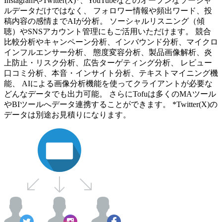
InstagramやTwitter(X)*、YouTubeなどのオープンなソーシャ
ルデータだけではなく、 フォロワー情報や頻出ワード、投
稿内容の感情までAIが分析。 ソーシャルリスニング（傾
聴）やSNSアカウント管理にもご活用いただけます。 競合
比較分析やキャンペーン分析、インバウンド分析、マイクロ
インフルエンサー分析、 態度変容分析、製品画像解析、炎
上防止・リスク分析、広告ターゲティング分析、 レビュー
口コミ分析、本音・インサイト分析、テキストマイニング機
能、 AIによる画像分析機能を使ってクライアントが必要な
どんなデータでも出力可能。 さらにTofuは多くのMAツール
やBIツールへデータ連携することができます。 *Twitter(X)の
データは別途お見積りになります。